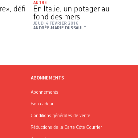
AUTRE
e», défi
En Italie, un potager au
fond des mers
JEUDI 4 FÉVRIER 2016
ANDRÉE-MARIE DUSSAULT
ABONNEMENTS
Abonnements
Bon cadeau
Conditions générales de vente
Réductions de la Carte Côté Courrier