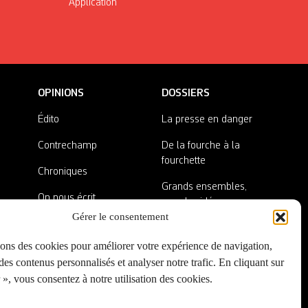
Application
OPINIONS
DOSSIERS
Édito
La presse en danger
Contrechamp
De la fourche à la
fourchette
Chroniques
Grands ensembles,
On nous écrit
grandes idées
Gérer le consentement
Nos invité·es
Lieux abandonnés
sons des cookies pour améliorer votre expérience de navigation,
A côté de la plaque
es contenus personnalisés et analyser notre trafic. En cliquant sur
», vous consentez à notre utilisation des cookies.