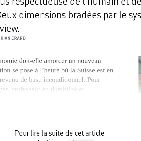
us respectueuse de l’humain et de
Deux dimensions bradées par le sy
rview.
ORIAN ERARD
nomie doit-elle amorcer un nouveau
ion se pose à l’heure où la Suisse est en
 revenu de base inconditionnel. Pour
er, professeur en durabilité et
nomique à l’université de Lausanne, il
enter vers une économie régénérative,
ire. Coopératives, monnaies
P
banques alternatives, revenu […]
Pour lire la suite de cet article