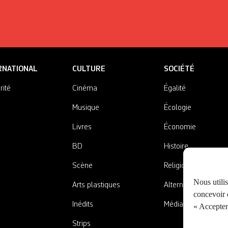
RNATIONAL
CULTURE
SOCIÉTÉ
rité
Cinéma
Égalité
Musique
Écologie
Livres
Économie
BD
Histoire
Scène
Religions
Nous utili
Arts plastiques
Alternatives
concevoir d
Inédits
Médias
« Accepter 
Strips