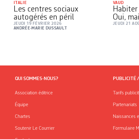
ITALIE
VAUD
Les centres sociaux
Habiter
autogérés en péril
Oui, ma
JEUDI 19 FÉVRIER 2026
JEUDI 21 AO
ANDRÉE-MARIE DUSSAULT
QUI SOMMES-NOUS?
PUBLICITÉ 
Association éditrice
Tarifs publici
Équipe
Partenariats
Chartes
Naissances e
Soutenir Le Courrier
Formulaire 