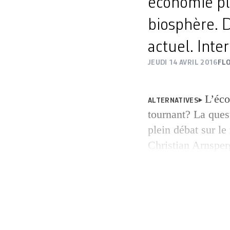
économie pl
biosphère. 
actuel. Inte
JEUDI 14 AVRIL 2016
FL
L’éco
ALTERNATIVES
tournant? La quest
plein débat sur le
Christian Arnsperg
anthropologie éco
convient de s’ori
sociale et solida
complémentaires, 