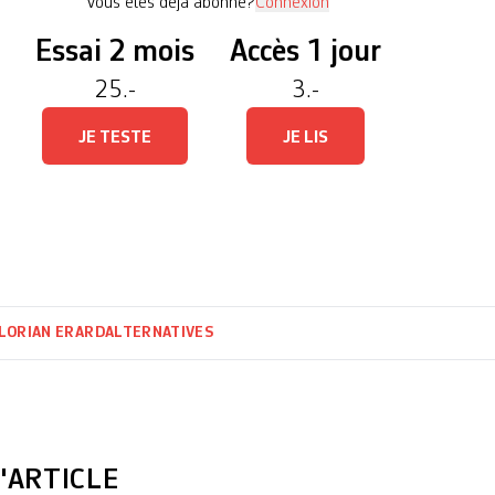
Vous êtes déjà abonné?
Connexion
Essai 2 mois
Accès 1 jour
25.-
3.-
JE TESTE
JE LIS
LORIAN ERARD
ALTERNATIVES
'ARTICLE