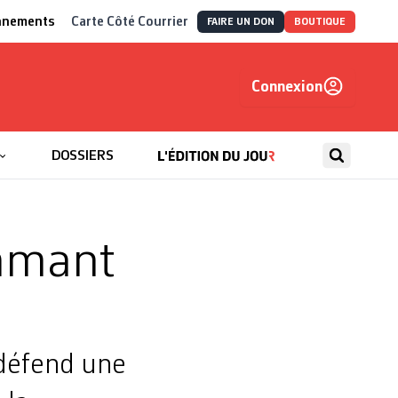
nnements
Carte Côté Courrier
FAIRE UN DON
BOUTIQUE
Connexion
, autrement
DOSSIERS
mmant
 défend une