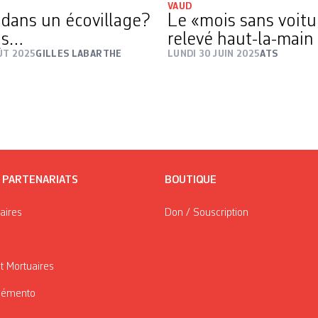
VAUD
 dans un écovillage?
Le «mois sans voitur
is…
relevé haut-la-main
ÛT 2025
GILLES LABARTHE
LUNDI 30 JUIN 2025
ATS
/ PARTENARIATS
BOUTIQUE
taires
Don / Souscription
t Mortuaires
Mémento