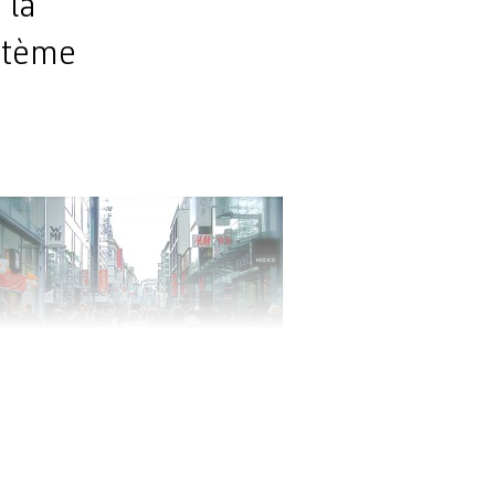
 la
stème
hoto prétexte. R/DV/RS