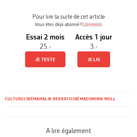
bien. Puis le réveil sonne et les extravagances de la
vie – incarnées par Jérôme (Vincent Macaigne), un
Pour lire la suite de cet article
collègue […]
Vous êtes déjà abonné?
Connexion
Essai 2 mois
Accès 1 jour
25.-
3.-
JE TESTE
JE LIS
CULTURE
CINÉMA
MALIK BERKATI
CINÉMA
DOMINIK MOLL
A lire également