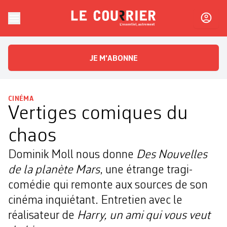
Skip to content
Le Courrier
L'essentiel, autrement
JE M'ABONNE
CINÉMA
Vertiges comiques du
chaos
Dominik Moll nous donne
Des Nouvelles
de la planète Mars
, une étrange tragi-
comédie qui remonte aux sources de son
cinéma inquiétant. Entretien avec le
réalisateur de
Harry, un ami qui vous veut