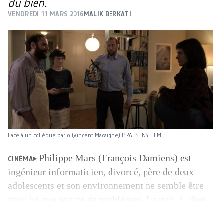
du bien
.
VENDREDI 11 MARS 2016
MALIK BERKATI
Face à un collègue barjo (Vincent Macaigne) PRAESENS FILM
Philippe Mars (François Damiens) est
CINÉMA
ingénieur informaticien, divor­cé, père de deux
adolescents et son environnement ne semble être
pour lui que source de problèmes. La nuit, il rê­ve
d’apesanteur; seul dans l’espace, il flotte et se sent