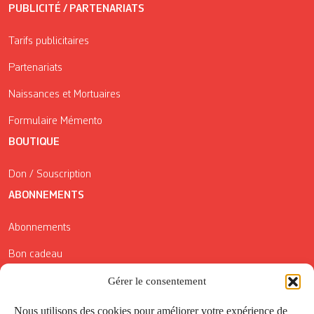
PUBLICITÉ / PARTENARIATS
Tarifs publicitaires
Partenariats
Naissances et Mortuaires
Formulaire Mémento
BOUTIQUE
Don / Souscription
ABONNEMENTS
Abonnements
Bon cadeau
Conditions générales de vente
Gérer le consentement
Réductions de la Carte Côté Courrier
Nous utilisons des cookies pour améliorer votre expérience de