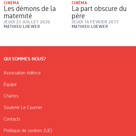
CINÉMA
CINÉMA
Les démons de la
La part obscure du
maternité
père
JEUDI 23 JUILLET 2026
JEUDI 16 FÉVRIER 2017
MATHIEU LOEWER
MATHIEU LOEWER
QUI SOMMES-NOUS?
Association éditrice
Équipe
Chartes
Soutenir Le Courrier
Contacts
Politique de cookies (UE)