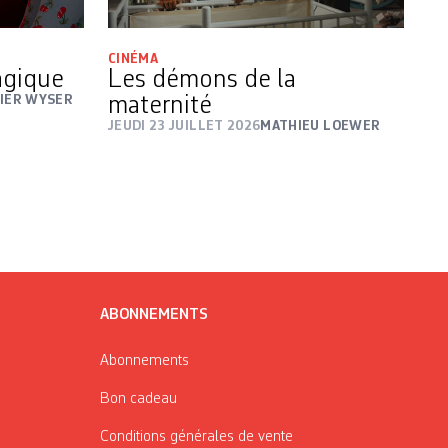
CINÉMA
magique
Les démons de la
VIER WYSER
maternité
JEUDI 23 JUILLET 2026
MATHIEU LOEWER
ABONNEMENTS
Abonnements
Bon cadeau
Conditions générales de vente