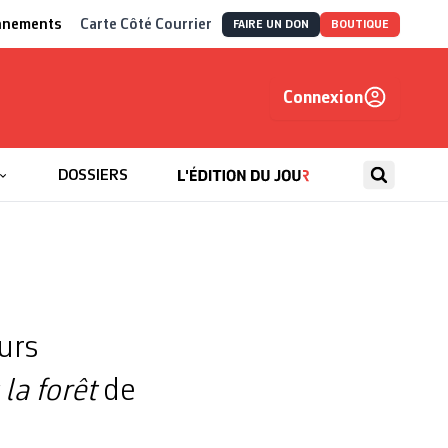
nnements
Carte Côté Courrier
FAIRE UN DON
BOUTIQUE
Connexion
, autrement
DOSSIERS
urs
la forêt
de