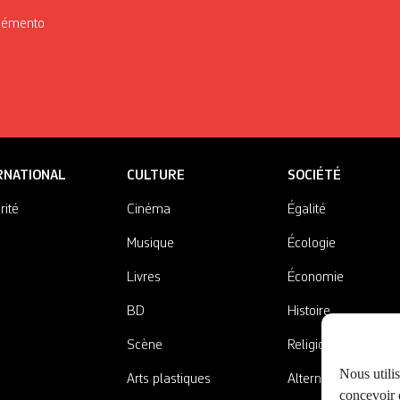
Mémento
RNATIONAL
CULTURE
SOCIÉTÉ
rité
Cinéma
Égalité
Musique
Écologie
Livres
Économie
BD
Histoire
Scène
Religions
Nous utili
Arts plastiques
Alternatives
concevoir d