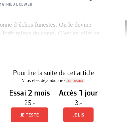
MATHIEU LOEWER
ésonne d’échos funestes. On le devine
a forêt relève du conte. C’est en effet un
la lisière du réel, où rôde un ogre. Pas
t de Gilles Marchand, réalisateur de Qui a
 et L’Autre monde (2010), par ailleurs
minik Moll […]
F
Pour lire la suite de cet article
Vous êtes déjà abonné?
Connexion
Essai 2 mois
Accès 1 jour
25.-
3.-
JE TESTE
JE LIS