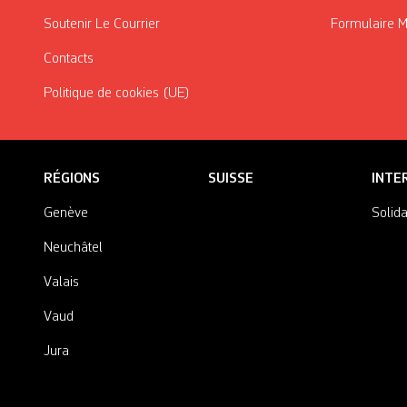
Soutenir Le Courrier
Formulaire 
Contacts
Politique de cookies (UE)
RÉGIONS
SUISSE
INTE
Genève
Solida
Neuchâtel
Valais
Vaud
Jura