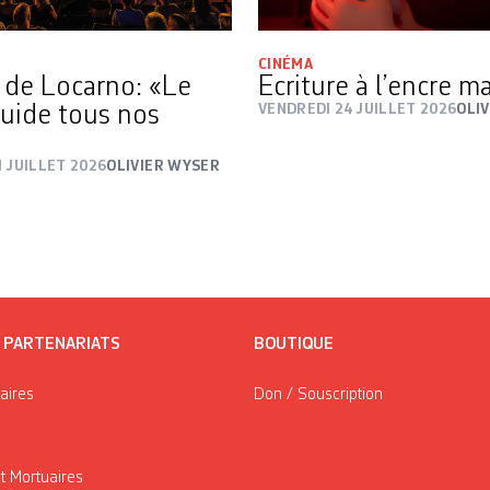
CINÉMA
l de Locarno: «Le
Ecriture à l’encre 
guide tous nos
VENDREDI 24 JUILLET 2026
OLI
 JUILLET 2026
OLIVIER WYSER
/ PARTENARIATS
BOUTIQUE
taires
Don / Souscription
t Mortuaires