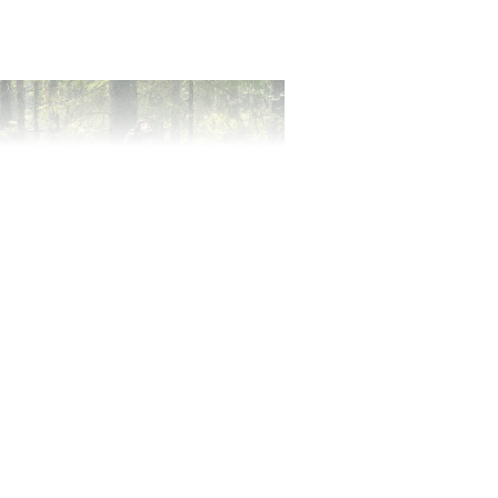
ilmcoopi