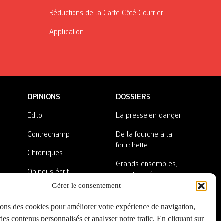
Réductions de la Carte Côté Courrier
Application
OPINIONS
DOSSIERS
Édito
La presse en danger
Contrechamp
De la fourche à la
fourchette
Chroniques
Grands ensembles,
On nous écrit
grandes idées
Gérer le consentement
Nos invité·es
Lieux abandonnés
sons des cookies pour améliorer votre expérience de navigation,
A côté de la plaque
es contenus personnalisés et analyser notre trafic. En cliquant sur