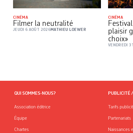
CINÉMA
CINÉMA
Filmer la neutralité
Festiva
JEUDI 6 AOÛT 2026
MATHIEU LOEWER
plaisir 
choix»
VENDREDI 31
QUI SOMMES-NOUS?
PUBLICITÉ 
Association éditrice
Tarifs publici
Équipe
Partenariats
Chartes
Naissances e