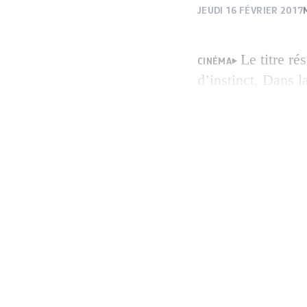
JEUDI 16 FÉVRIER 2017
Le titre r
CINÉMA
d’instinct, Dans l
récit inquiétant à 
étonnant de la par
tué Bambi? (2003)
scénariste de Do