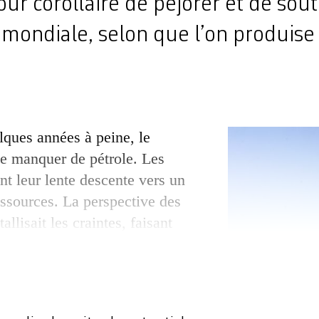
our corollaire de péjorer et de sout
 mondiale, selon que l’on produise
elques années à peine, le
e manquer de pétrole. Les
nt leur lente descente vers un
ssources. La perspective des
tallisait les craintes, faisant
u baril à 150 dollars.
t sa surabondance qui inquiète,
xte de ralentissement