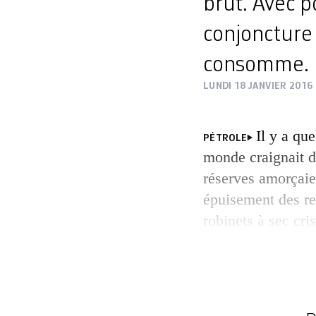
brut. Avec p
conjoncture
consomme.
LUNDI 18 JANVIER 2016
Il y a qu
PÉTROLE
monde craignait d
réserves amorçaie
épuisement des re
robinets à sec cris
exploser le prix d
Aujourd’hui, c’es
car dans un conte
conjoncturel […]