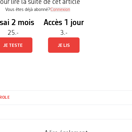
La persistance de prix 
our lire la suite de cet article
producteurs et exportat
Vous êtes déjà abonné?
Connexion
sai 2 mois
Accès 1 jour
25.-
3.-
JE TESTE
JE LIS
ROLE