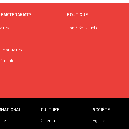
/ PARTENARIATS
BOUTIQUE
taires
Don / Souscription
t Mortuaires
Mémento
RNATIONAL
CULTURE
SOCIÉTÉ
rité
Cinéma
Égalité