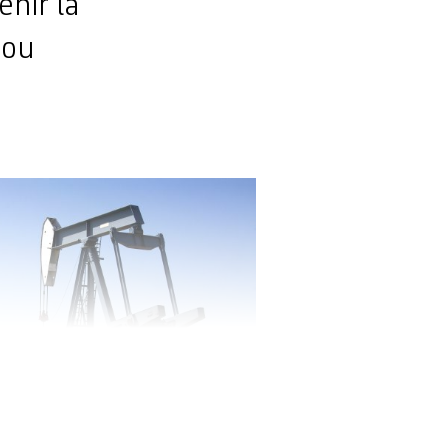
enir la
 ou