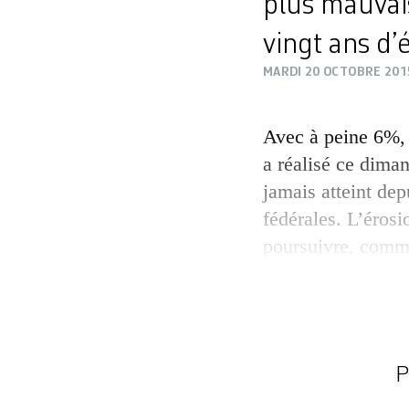
plus mauvai
vingt ans d’
MARDI 20 OCTOBRE 201
Avec à peine 6%, 
a réalisé ce dima
jamais atteint de
fédérales. L’érosi
poursuivre, comme
résultats cantona
Alors qu’on attrib
incessantes divisi
composantes de 
P