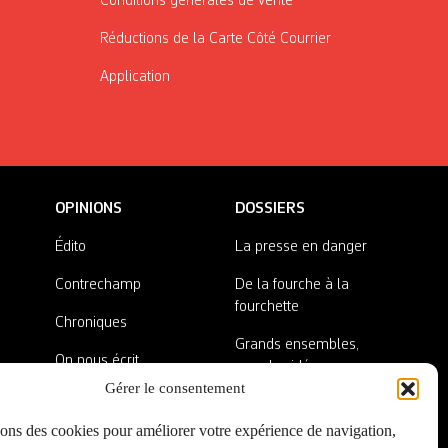
Conditions générales de vente
Réductions de la Carte Côté Courrier
Application
OPINIONS
DOSSIERS
Édito
La presse en danger
Contrechamp
De la fourche à la
fourchette
Chroniques
Grands ensembles,
On nous écrit
grandes idées
Gérer le consentement
Nos invité·es
Lieux abandonnés
sons des cookies pour améliorer votre expérience de navigation,
A côté de la plaque