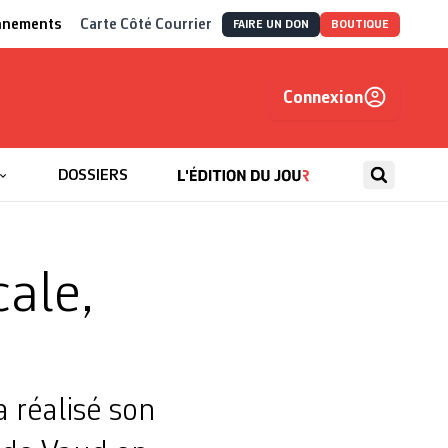
nnements
Carte Côté Courrier
FAIRE UN DON
BOUTIQUE
Connexion
, autrement
DOSSIERS
cale,
 réalisé son