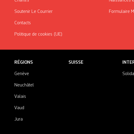
Chartes
Naissances e
Soutenir Le Courrier
Formulaire 
Contacts
Politique de cookies (UE)
RÉGIONS
SUISSE
INTE
Genève
Solida
Neuchâtel
Valais
Vaud
Jura