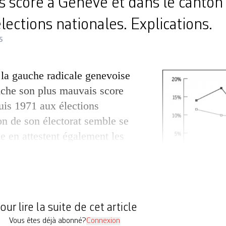
s score à Genève et dans le canton
élections nationales. Explications.
5
la gauche radicale genevoise
nche son plus mauvais score
puis 1971 aux élections
on de son électorat semble se
 en attestent également les
ux des vingt dernières années.
uait à cet échec les
Les pourcentages indiqu
ons entre les différentes
aux élections fédérales
radicale
[…]
our lire la suite de cet article
Vous êtes déjà abonné?
Connexion