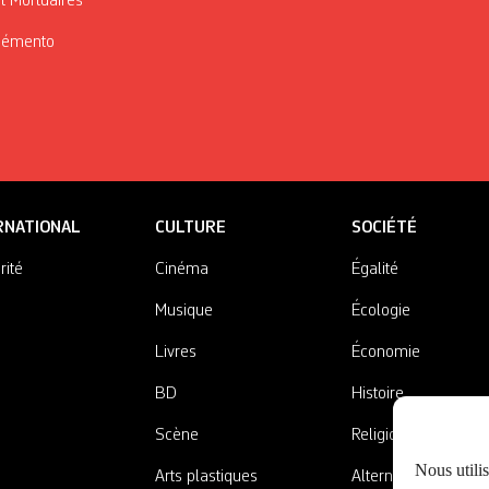
t Mortuaires
Mémento
RNATIONAL
CULTURE
SOCIÉTÉ
rité
Cinéma
Égalité
Musique
Écologie
Livres
Économie
BD
Histoire
Scène
Religions
Nous utili
Arts plastiques
Alternatives