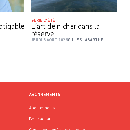
SÉRIE D'ÉTÉ
atigable
L’art de nicher dans la
réserve
JEUDI 6 AOÛT 2026
GILLES LABARTHE
ABONNEMENTS
Abonnements
Bon cadeau