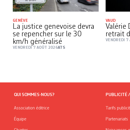
GENÈVE
VAUD
La justice genevoise devra
Valérie 
se repencher sur le 30
retrait
km/h généralisé
VENDREDI 7
VENDREDI 7 AOÛT 2026
ATS
QUI SOMMES-NOUS?
PUBLICITÉ 
Association éditrice
Tarifs publici
Équipe
Partenariats