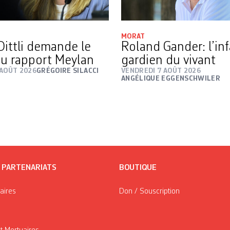
MORAT
Dittli demande le
Roland Gander: l’inf
 du rapport Meylan
gardien du vivant
 AOÛT 2026
GRÉGOIRE SILACCI
VENDREDI 7 AOÛT 2026
ANGÉLIQUE EGGENSCHWILER
/ PARTENARIATS
BOUTIQUE
taires
Don / Souscription