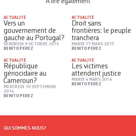
A lire également
ACTUALITÉ
ACTUALITÉ
Vers un
Droit sans
gouvernement de
frontières: le peuple
gauche au Portugal?
tranchera
VENDREDI 9 OCTOBRE 2015
MARDI 17 MARS 2015
BENITO PEREZ
BENITO PEREZ
ACTUALITÉ
ACTUALITÉ
République
Les victimes
génocidaire au
attendent justice
Cameroun?
MARDI 4 MARS 2014
BENITO PEREZ
MERCREDI 10 SEPTEMBRE
2014
BENITO PEREZ
QUI SOMMES-NOUS?