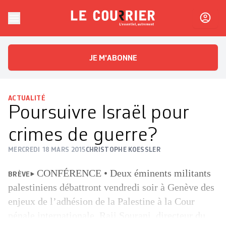
Skip to content
Le Courrier
L'essentiel, autrement
JE M'ABONNE
ACTUALITÉ
Poursuivre Israël pour
crimes de guerre?
MERCREDI 18 MARS 2015
CHRISTOPHE KOESSLER
CONFÉRENCE • Deux éminents militants
BRÈVE
palestiniens débattront vendredi soir à Genève des
enjeux de l’adhésion de la Palestine à la Cour
pénale internationale. Raji Sourani, directeur du