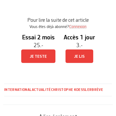
Centre palestinien pour les droits humains à Gaza,
et Shawan Jabarin, directeur d’Al-Haq, principale
association de défense des doits de l’homme dans
Pour lire la suite de cet article
les territoires occupés, aborderont la question […]
Vous êtes déjà abonné?
Connexion
Essai 2 mois
Accès 1 jour
25.-
3.-
JE TESTE
JE LIS
INTERNATIONAL
ACTUALITÉ
CHRISTOPHE KOESSLER
BRÈVE