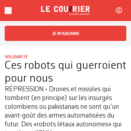
Skip to content
Le Courrier
L'essentiel, autrement
JE M'ABONNE
SOLIDARITÉ
Ces robots qui guerroient
pour nous
RÉPRESSION • Drones et missiles qui
tombent (en principe) sur les insurgés
colombiens ou pakistanais ne sont qu’un
avant-goût des armes automatisées du
futur. Des «robots létaux autonomes» qui