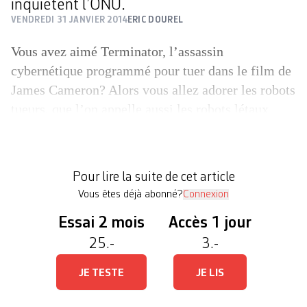
inquiètent l’ONU.
VENDREDI 31 JANVIER 2014
ERIC DOUREL
Vous avez aimé Terminator, l’assassin
cybernétique programmé pour tuer dans le film de
James Cameron? Alors vous allez adorer les robots
tueurs, que l’on appelle aussi les robots létaux
autonomes (RLA) ou LARs (en anglais).
Contrairement aux drones de combat qui
bourdonnent au-dessus des champs de bataille
Pour lire la suite de cet article
internationaux ou qui tirent à vue sur des […]
Vous êtes déjà abonné?
Connexion
Essai 2 mois
Accès 1 jour
25.-
3.-
JE TESTE
JE LIS