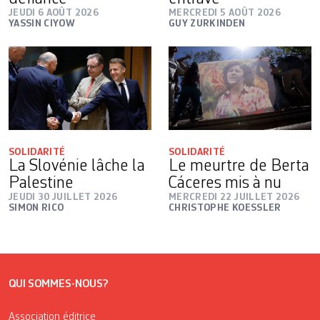
JEUDI 6 AOÛT 2026
MERCREDI 5 AOÛT 2026
YASSIN CIYOW
GUY ZURKINDEN
SOLIDARITÉ
SOLIDARITÉ
La Slovénie lâche la
Le meurtre de Berta
Palestine
Cáceres mis à nu
JEUDI 30 JUILLET 2026
MERCREDI 22 JUILLET 2026
SIMON RICO
CHRISTOPHE KOESSLER
QUI SOMMES-NOUS?
Association éditrice