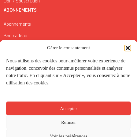
Don / Souscription
ABONNEMENTS
Abonnements
Bon cadeau
Conditions générales de vente
Gérer le consentement
Réductions de la Carte Côté Courrier
Nous utilisons des cookies pour améliorer votre expérience de
navigation, concevoir des contenus personnalisés et analyser
Application
notre trafic. En cliquant sur « Accepter », vous consentez à notre
utilisation des cookies.
Suivez-nous
Accepter
Refuser
Voir les préférences