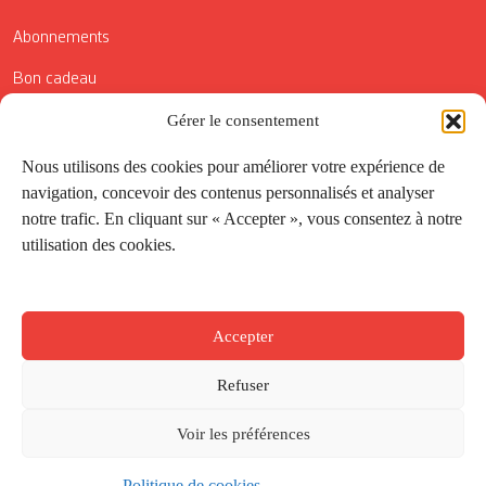
Abonnements
Bon cadeau
Conditions générales de vente
Gérer le consentement
Réductions de la Carte Côté Courrier
Nous utilisons des cookies pour améliorer votre expérience de
navigation, concevoir des contenus personnalisés et analyser
Application
notre trafic. En cliquant sur « Accepter », vous consentez à notre
utilisation des cookies.
Suivez-nous
Accepter
Refuser
Voir les préférences
Politique de cookies