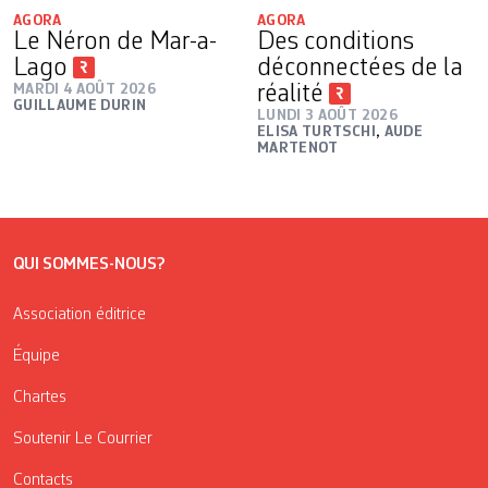
AGORA
AGORA
Le Néron de Mar-a-
Des conditions
Lago
déconnectées de la
MARDI 4 AOÛT 2026
réalité
GUILLAUME DURIN
LUNDI 3 AOÛT 2026
ELISA TURTSCHI
,
AUDE
MARTENOT
QUI SOMMES-NOUS?
Association éditrice
Équipe
Chartes
Soutenir Le Courrier
Contacts