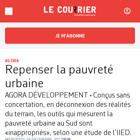
Skip to content
Le Courrier
L'essentiel, autrement
JE M'ABONNE
AGORA
Repenser la pauvreté
urbaine
AGORA DÉVELOPPEMENT • Conçus sans
concertation, en déconnexion des réalités
du terrain, les outils qui mesurent la
pauvreté urbaine au Sud sont
«inappropriés», selon une étude de l’IIED.
MERCREDI 19 DÉCEMBRE 2012
IRIN