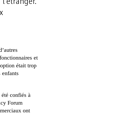
l’étranger.
x
d’autres
 fonctionnaires et
option était trop
s enfants
 été confiés à
licy Forum
mmerciaux ont