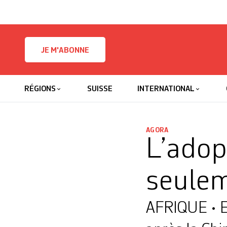
Skip to content
JE M'ABONNE
RÉGIONS
SUISSE
INTERNATIONAL
AGORA
L’adop
seulem
AFRIQUE • En