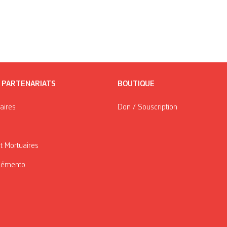
/ PARTENARIATS
BOUTIQUE
taires
Don / Souscription
t Mortuaires
Mémento