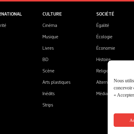
RNATIONAL
CULTURE
SOCIÉTÉ
rité
Cinéma
Égalité
Musique
Écologie
Livres
Économie
BD
Histoire
Scène
Religions
Nous utili
Arts plastiques
Alternatives
concevoir d
Inédits
Médias
« Accepter 
Strips
Ac