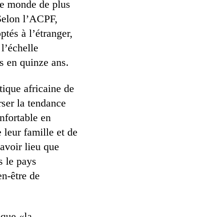
 ce monde de plus
Selon l’ACPF,
ptés à l’étranger,
 l’échelle
as en quinze ans.
tique africaine de
rser la tendance
onfortable en
 leur famille et de
avoir lieu que
s le pays
en-être de
 que «la