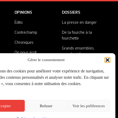
OPINIONS
DOSSIERS
Édito
La presse en danger
Contrechamp
De la fourche à la
fourchette
Chroniques
Grands ensembles,
On nous écrit
grandes idées
Gérer le consentement
Nos invité·es
Lieux abandonnés
sons des cookies pour améliorer votre expérience de navigation,
A côté de la plaque
es contenus personnalisés et analyser notre trafic. En cliquant sur
», vous consentez à notre utilisation des cookies.
cepter
Refuser
Voir les préférences