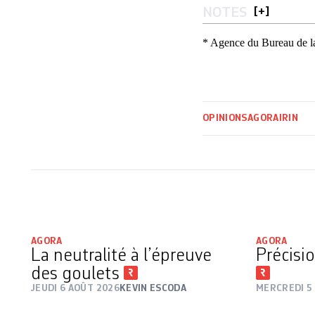
NOTES
[
+
]
* Agence du Bureau de la
OPINIONS
AGORA
IRIN
AGORA
AGORA
La neutralité à l’épreuve
Précisio
des goulets
JEUDI 6 AOÛT 2026
KEVIN ESCODA
MERCREDI 5