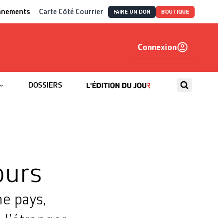
nnements
Carte Côté Courrier
FAIRE UN DON
BOUTIQUE
Connexion
, autrement
DOSSIERS
ours
me pays,