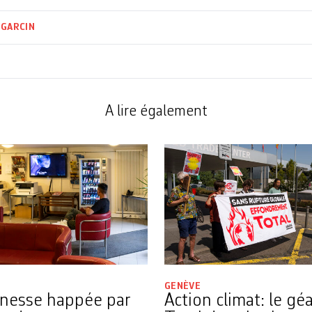
 GARCIN
A lire également
GENÈVE
nesse happée par
Action climat: le gé