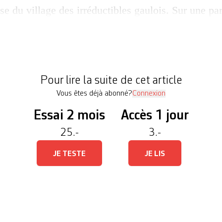
se du village des irréductibles gaulois. Sur une par
cœur de la zone industrielle de Plan-les-Ouates, de
. Autour, des grands bâtiments de l’industrie horlo
otagers naissants. Dimanche, à l’occasion de la J
lutte paysanne, plus de […]
Pour lire la suite de cet article
Vous êtes déjà abonné?
Connexion
Essai 2 mois
Accès 1 jour
25.-
3.-
JE TESTE
JE LIS