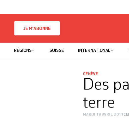
Skip to content
JE M'ABONNE
RÉGIONS
SUISSE
INTERNATIONAL
GENÈVE
Des pa
terre
MARDI 19 AVRIL 2011
CE