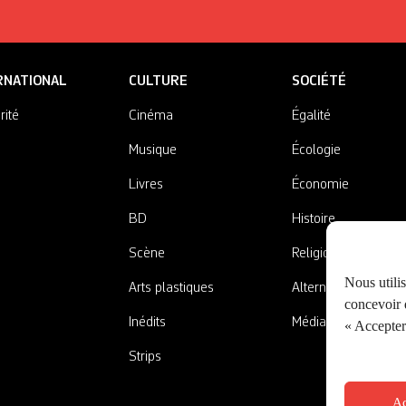
RNATIONAL
CULTURE
SOCIÉTÉ
rité
Cinéma
Égalité
Musique
Écologie
Livres
Économie
BD
Histoire
Scène
Religions
Nous utili
Arts plastiques
Alternatives
concevoir d
Inédits
Médias
« Accepter 
Strips
Ac