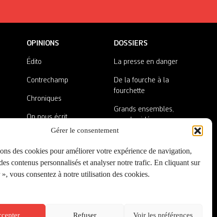
OPINIONS
DOSSIERS
Édito
La presse en danger
Contrechamp
De la fourche à la
fourchette
Chroniques
Grands ensembles,
On nous écrit
grandes idées
Gérer le consentement
Nos invité·es
Lieux abandonnés
sons des cookies pour améliorer votre expérience de navigation,
A côté de la plaque
es contenus personnalisés et analyser notre trafic. En cliquant sur
», vous consentez à notre utilisation des cookies.
cepter
Refuser
Voir les préférences