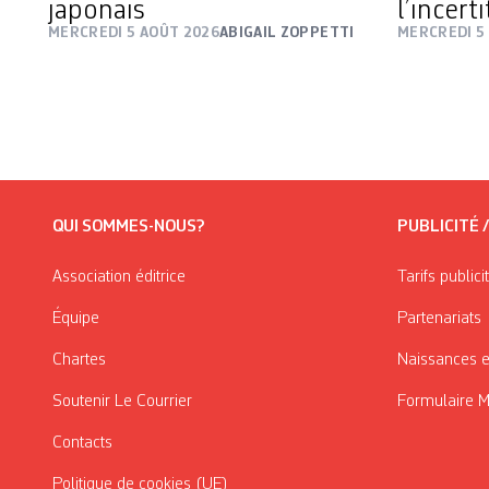
japonais
l’incert
MERCREDI 5 AOÛT 2026
ABIGAIL ZOPPETTI
MERCREDI 5
QUI SOMMES-NOUS?
PUBLICITÉ 
Association éditrice
Tarifs publici
Équipe
Partenariats
Chartes
Naissances e
Soutenir Le Courrier
Formulaire 
Contacts
Politique de cookies (UE)