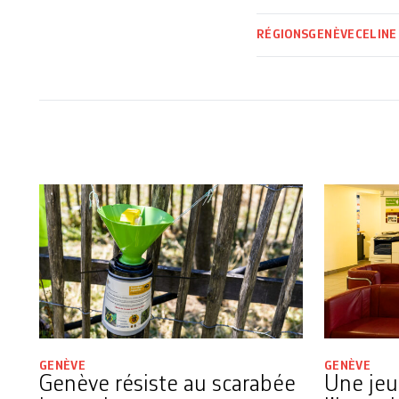
RÉGIONS
GENÈVE
CELINE
GENÈVE
GENÈVE
Genève résiste au scarabée
Une jeu