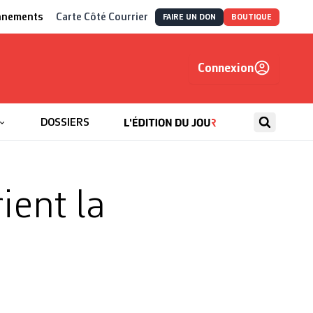
nnements
Carte Côté Courrier
FAIRE UN DON
BOUTIQUE
Connexion
, autrement
DOSSIERS
ient la