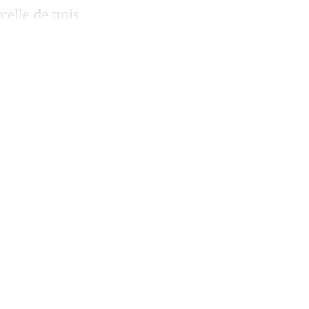
celle de trois
s gens ratissent,
gère de luxe
ournée