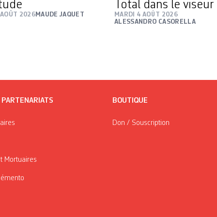
itude
Total dans le viseur
 AOÛT 2026
MAUDE JAQUET
MARDI 4 AOÛT 2026
ALESSANDRO CASORELLA
/ PARTENARIATS
BOUTIQUE
taires
Don / Souscription
t Mortuaires
Mémento