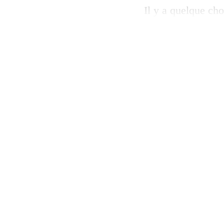
Il y a quelque cho
hectares logée au 
creusent, plantent
surplombent les p
internationale de 