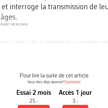
et interroge la transmission de le
 âges.
1
MARC MENICHINI
eux s’élever. Sur les hauteurs de la commune ge
arante ans que Martin Bodmer créait une fondatio
nt sa disparition le 21 mars 1971. Les fabuleuses 
liophile zurichois s’ouvraient alors au public. En 2
otta […]
Pour lire la suite de cet article
Vous êtes déjà abonné?
Connexion
Essai 2 mois
Accès 1 jour
25.-
3.-