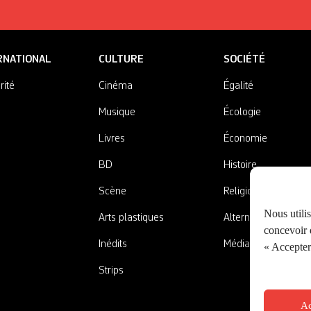
RNATIONAL
CULTURE
SOCIÉTÉ
rité
Cinéma
Égalité
Musique
Écologie
Livres
Économie
BD
Histoire
Scène
Religions
Nous utili
Arts plastiques
Alternatives
concevoir d
Inédits
Médias
« Accepter 
Strips
Ac