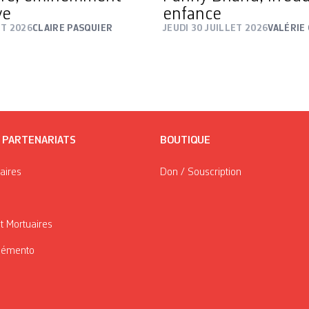
ve
enfance
ÛT 2026
CLAIRE PASQUIER
JEUDI 30 JUILLET 2026
VALÉRIE
/ PARTENARIATS
BOUTIQUE
taires
Don / Souscription
t Mortuaires
Mémento