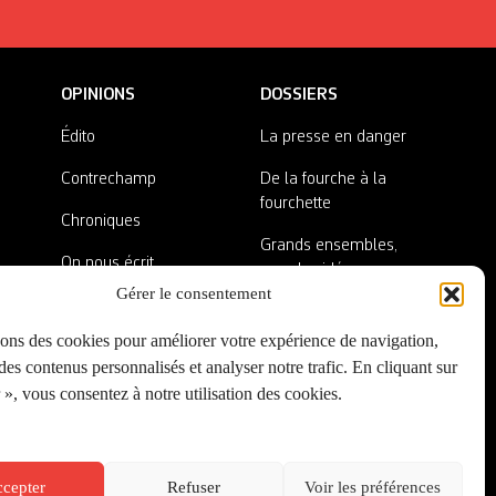
OPINIONS
DOSSIERS
Édito
La presse en danger
Contrechamp
De la fourche à la
fourchette
Chroniques
Grands ensembles,
On nous écrit
grandes idées
Gérer le consentement
Nos invité·es
Lieux abandonnés
sons des cookies pour améliorer votre expérience de navigation,
A côté de la plaque
es contenus personnalisés et analyser notre trafic. En cliquant sur
», vous consentez à notre utilisation des cookies.
cepter
Refuser
Voir les préférences