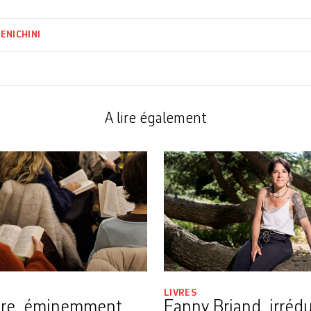
ENICHINI
A lire également
LIVRES
ure, éminemment
Fanny Briand, irrédu