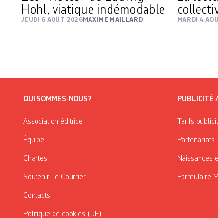
Hohl, viatique indémodable
collecti
JEUDI 6 AOÛT 2026
MAXIME MAILLARD
MARDI 4 AO
QUI SOMMES-NOUS?
PUBLICITÉ 
Association éditrice
Tarifs publici
Équipe
Partenariats
Chartes
Naissances e
Soutenir Le Courrier
Formulaire 
Contacts
Politique de cookies (UE)