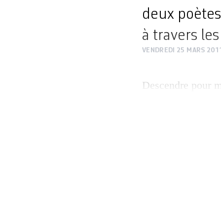
deux poètes 
à travers les
VENDREDI 25 MARS 201
Descendre pour mi
Cologny, voilà qu
peine un mois ava
000 écrits) du bib
tessinois Mario B