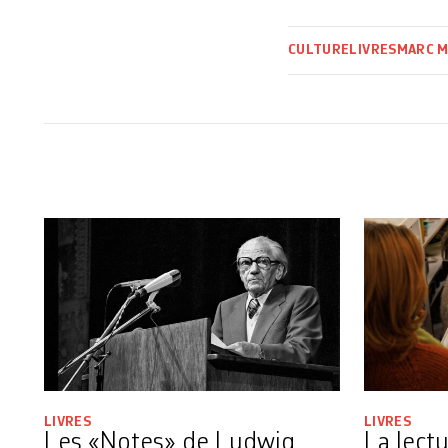
CULTURE
LIVRES
MARC M
LIVRES
LIVRES
Les «Notes» de Ludwig
La lect