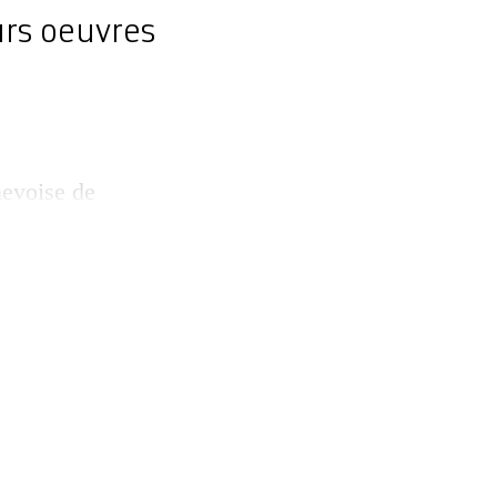
urs oeuvres
nevoise de
n à son nom, à
collections (160
003, l’architecte