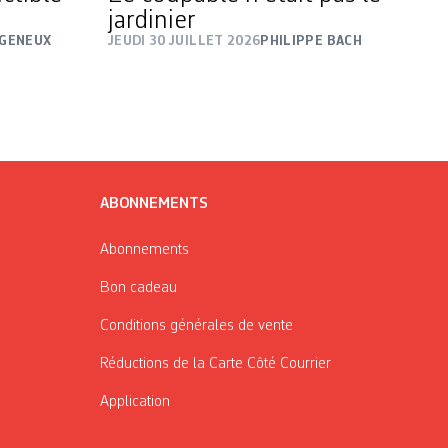
jardinier
 GENEUX
JEUDI 30 JUILLET 2026
PHILIPPE BACH
ABONNEMENTS
Abonnements
Bon cadeau
Conditions générales de vente
Réductions de la Carte Côté Courrier
Application