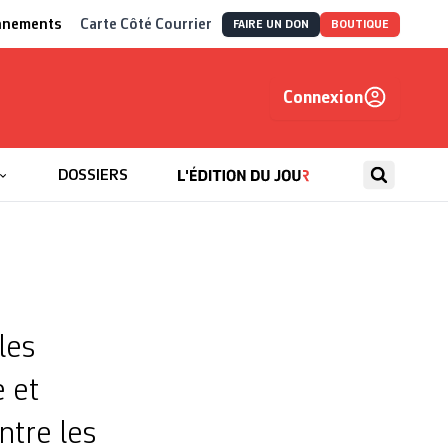
nnements
Carte Côté Courrier
FAIRE UN DON
BOUTIQUE
Connexion
, autrement
DOSSIERS
les
 et
ntre les