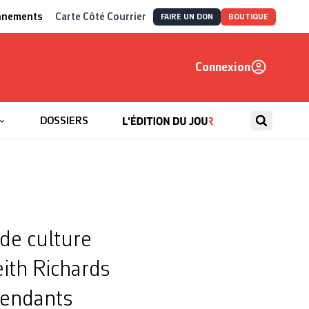
nnements
Carte Côté Courrier
FAIRE UN DON
BOUTIQUE
Connexion
, autrement
DOSSIERS
 de culture
ith Richards
pendants