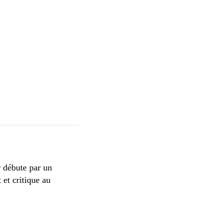
à une douane aux Etats-Unis: «Patience s’il vous
r débute par un
 et critique au