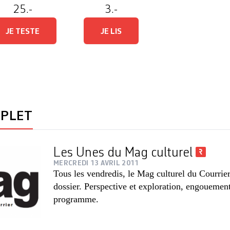
25.-
3.-
JE TESTE
JE LIS
Keith Richards en 1972 
plaît DR
MPLET
Les Unes du Mag culturel
MERCREDI 13 AVRIL 2011
Tous les vendredis, le Mag culturel du Courrie
dossier. Perspective et exploration, engouement
programme.