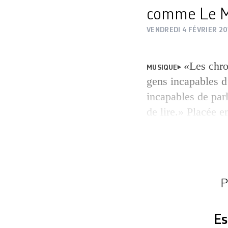
comme Le Mo
VENDREDI 4 FÉVRIER 20
«Les chro
MUSIQUE
gens incapables d’
incapables de par
de lire.» Placée e
musical des Editi
Zappa prête à sou
depuis quelques a
est en proie à un
P
Es