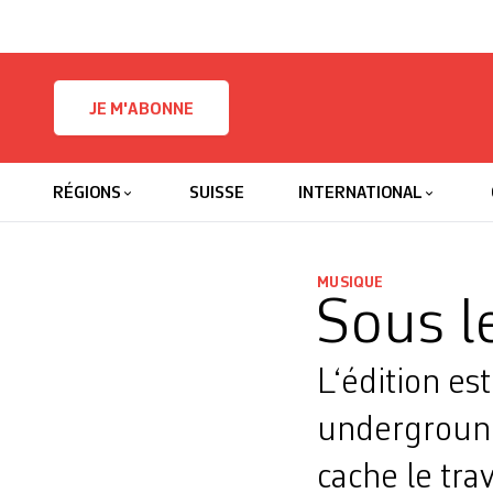
Skip to content
JE M'ABONNE
RÉGIONS
SUISSE
INTERNATIONAL
MUSIQUE
Sous l
L‘édition es
underground
cache le tra