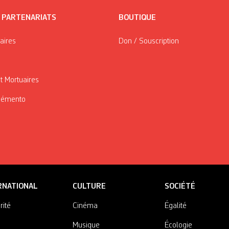
/ PARTENARIATS
BOUTIQUE
taires
Don / Souscription
t Mortuaires
Mémento
RNATIONAL
CULTURE
SOCIÉTÉ
rité
Cinéma
Égalité
Musique
Écologie