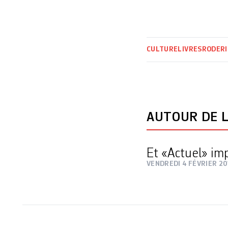
CULTURE
LIVRES
RODERI
AUTOUR DE L
Et «Actuel» im
VENDREDI 4 FÉVRIER 20