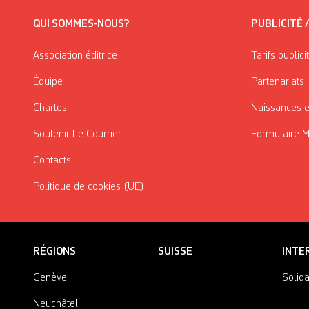
QUI SOMMES-NOUS?
PUBLICITÉ 
Association éditrice
Tarifs publici
Équipe
Partenariats
Chartes
Naissances e
Soutenir Le Courrier
Formulaire 
Contacts
Politique de cookies (UE)
RÉGIONS
SUISSE
INTE
Genève
Solida
Neuchâtel