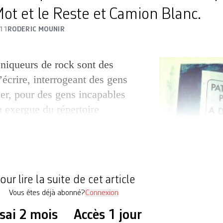
t et le Reste et Camion Blanc.
11
RODERIC MOUNIR
niqueurs de rock sont des
écrire, interrogeant des gens
ler, pour des gens incapables
n exergue du répertoire
ons Allia, la phrase de Frank
rire. Qu’on ne s’y trompe pas:
nnées, l’édition francophone
e véritable boulimie […]
our lire la suite de cet article
Vous êtes déjà abonné?
Connexion
sai 2 mois
Accès 1 jour