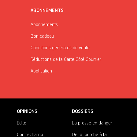
ABONNEMENTS
Abonnements
Bon cadeau
Conditions générales de vente
Réductions de la Carte Côté Courrier
Application
OPINIONS
DOSSIERS
Édito
La presse en danger
Contrechamp
De la fourche à la