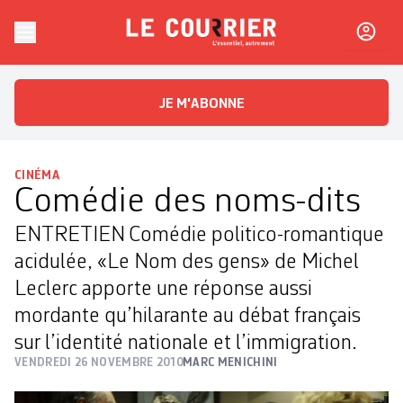
Skip to content
Le Courrier
L'essentiel, autrement
JE M'ABONNE
CINÉMA
Comédie des noms-dits
ENTRETIEN Comédie politico-romantique
acidulée, «Le Nom des gens» de Michel
Leclerc apporte une réponse aussi
mordante qu’hilarante au débat français
sur l’identité nationale et l’immigration.
VENDREDI 26 NOVEMBRE 2010
MARC MENICHINI