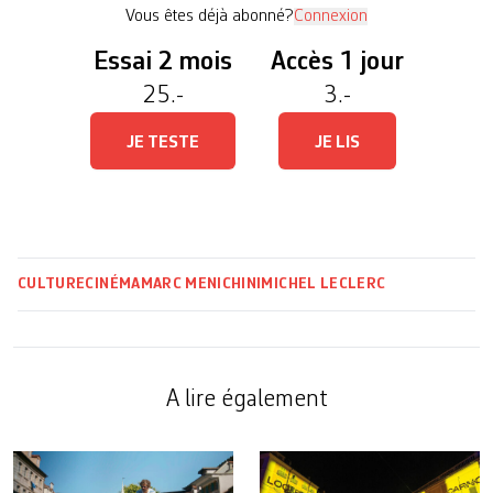
extravertie qui couche […]
Vous êtes déjà abonné?
Connexion
Essai 2 mois
Accès 1 jour
25.-
3.-
JE TESTE
JE LIS
CULTURE
CINÉMA
MARC MENICHINI
MICHEL LECLERC
A lire également