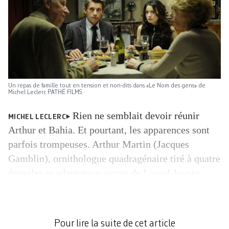
Un repas de famille tout en tension et non-dits dans «Le Nom des gens» de
Michel Leclerc PATHÉ FILMS
Rien ne semblait devoir réunir
MICHEL LECLERC
Arthur et Bahia. Et pourtant, les apparences sont
parfois trompeuses. Arthur Martin (Jacques
Gamblin), ornithologue quadragénaire tiré à quatre
épingles et admirateur secret de Lionel Jospin
(apparition surprise dans le film!), vit sans jamais
prendre de risques. Tout le contraire de Bahia
Benmahmoud (Sara Forestier), jeune gauchiste
Pour lire la suite de cet article