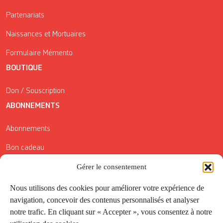
Partenariats
Naissances et Mortuaires
Formulaire Mémento
BOUTIQUE
Don / Souscription
ABONNEMENTS
Abonnements
Bon cadeau
Conditions générales de vente
Gérer le consentement
Réductions de la Carte Côté Courrier
Nous utilisons des cookies pour améliorer votre expérience de
navigation, concevoir des contenus personnalisés et analyser
Application
notre trafic. En cliquant sur « Accepter », vous consentez à notre