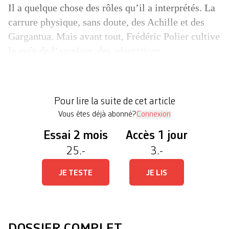
Il a quelque chose des rôles qu’il a interprétés. La
carrure physique, sans doute, des Achille et des
Gargantua. Mais avant tout, Frédéric Polier cultive
le goût de l’ampleur, des adaptations
monumentales, du comique rabelaisien, des textes
ambitieux. Seule manque au cursus du
quadragénaire l’invitation à créer sur un grand
Pour lire la suite de cet article
plateau romand. «L’institution n’est pas […]
Vous êtes déjà abonné?
Connexion
Essai 2 mois
Accès 1 jour
25.-
3.-
JE TESTE
JE LIS