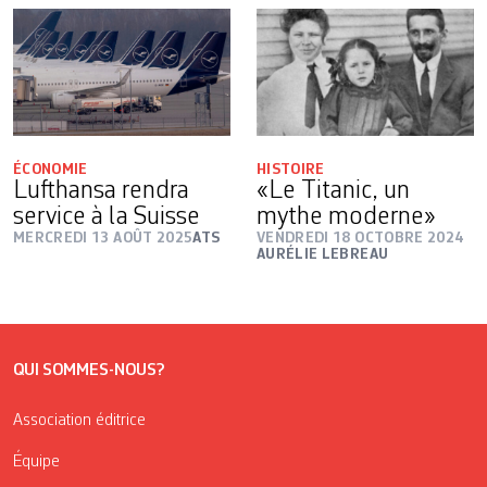
ÉCONOMIE
HISTOIRE
Lufthansa rendra
«Le Titanic, un
service à la Suisse
mythe moderne»
MERCREDI 13 AOÛT 2025
ATS
VENDREDI 18 OCTOBRE 2024
AURÉLIE LEBREAU
QUI SOMMES-NOUS?
Association éditrice
Équipe