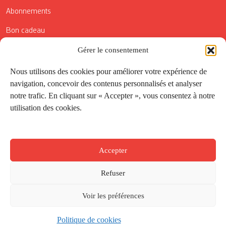
Abonnements
Bon cadeau
Conditions générales de vente
Gérer le consentement
Réductions de la Carte Côté Courrier
Nous utilisons des cookies pour améliorer votre expérience de
navigation, concevoir des contenus personnalisés et analyser
Application
notre trafic. En cliquant sur « Accepter », vous consentez à notre
utilisation des cookies.
Suivez-nous
Accepter
Refuser
Voir les préférences
Politique de cookies