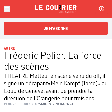
Skip to content
Le Courrier
L'essentiel, autrement
JE M'ABONNE
AUTRE
Frédéric Polier. La force
des scènes
THEATRE Metteur en scène venu du off, il
signe un décapant«Mein Kampf (farce)» au
Loup de Genève, avant de prendre la
direction de l’Orangerie pour trois ans.
VENDREDI 1 JUIN 2007
SANDRA VINCIGUERRA