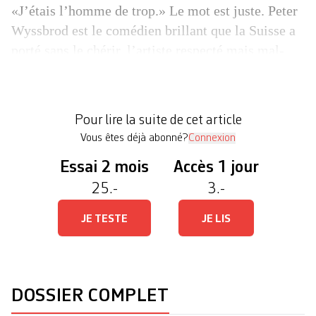
«J’étais l’homme de trop.» Le mot est juste. Peter
Wyssbrod est le comédien brillant que la Suisse a
porté sans le chérir, l’artiste respecté mais mal-
aimé, l’Alémanique boudé par ses compatriotes.
Dans les loges de Forum Meyrin, où il jouait cette
semaine, il demande: «Etais-je dangereux? Je ne
Pour lire la suite de cet article
sais pas.» Auteur de spectacles parmi les […]
Vous êtes déjà abonné?
Connexion
Essai 2 mois
Accès 1 jour
25.-
3.-
JE TESTE
JE LIS
DOSSIER COMPLET