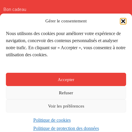
Bon cadeau
Conditions générales de vente
Gérer le consentement
Réductions de la Carte Côté Courrier
Nous utilisons des cookies pour améliorer votre expérience de
navigation, concevoir des contenus personnalisés et analyser
Application
notre trafic. En cliquant sur « Accepter », vous consentez à notre
utilisation des cookies.
Suivez-nous
Accepter
Refuser
Voir les préférences
Politique de cookies
Créé par
Onepixel
&
Wonderweb
&
EPIC
Politique de protection des données