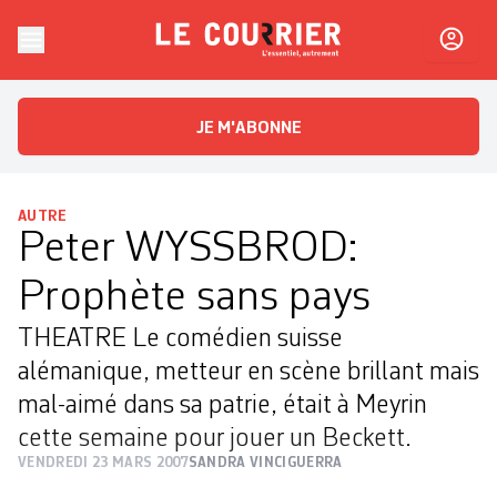
Skip to content
Le Courrier
L'essentiel, autrement
JE M'ABONNE
AUTRE
Peter WYSSBROD:
Prophète sans pays
THEATRE Le comédien suisse
alémanique, metteur en scène brillant mais
mal-aimé dans sa patrie, était à Meyrin
cette semaine pour jouer un Beckett.
VENDREDI 23 MARS 2007
SANDRA VINCIGUERRA