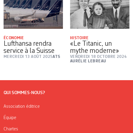
ÉCONOMIE
HISTOIRE
Lufthansa rendra
«Le Titanic, un
service à la Suisse
mythe moderne»
MERCREDI 13 AOÛT 2025
ATS
VENDREDI 18 OCTOBRE 2024
AURÉLIE LEBREAU
QUI SOMMES-NOUS?
Association éditrice
Équipe
Chartes