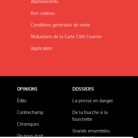
Abonnements
Bon cadeau
Conditions générales de vente
Réductions de la Carte Côté Courrier
Application
OPINIONS
DOSSIERS
Édito
La presse en danger
Contrechamp
De la fourche à la
fourchette
Chroniques
Grands ensembles,
On nous écrit
grandes idées