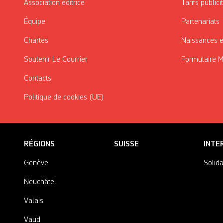
Association éditrice
Tarifs publici
Équipe
Partenariats
Chartes
Naissances e
Soutenir Le Courrier
Formulaire 
Contacts
Politique de cookies (UE)
RÉGIONS
SUISSE
INTE
Genève
Solida
Neuchâtel
Valais
Vaud