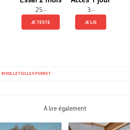
Essai 2 mois
Accès 1 jour
25.-
3.-
JE TESTE
JE LIS
 RIVOLLET
GILLES PERRET
A lire également