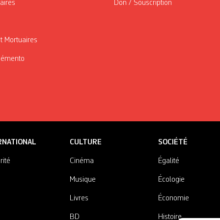
taires
Don / Souscription
t Mortuaires
Mémento
RNATIONAL
CULTURE
SOCIÉTÉ
rité
Cinéma
Égalité
Musique
Écologie
Livres
Économie
BD
Histoire