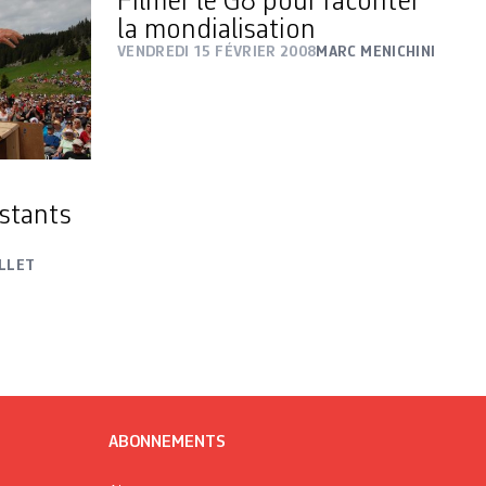
Filmer le G8 pour raconter
la mondialisation
VENDREDI 15 FÉVRIER 2008
MARC MENICHINI
istants
LLET
ABONNEMENTS