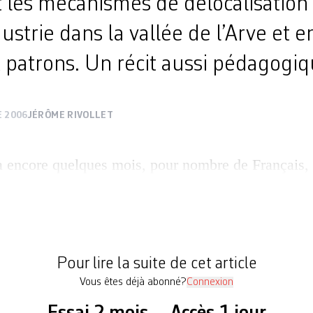
t les mécanismes de délocalisation 
dustrie dans la vallée de l’Arve et 
 patrons. Un récit aussi pédagogi
 2006
JÉRÔME RIVOLLET
 a encore quelques mois, pour nombre de Français,
A quelques encablures de Genève, sur la route du
vrière récoltait au pire l’ignorance, au mieux un 
 en transit pour l’Italie ou les stations de ski. Auj
Pour lire la suite de cet article
Vous êtes déjà abonné?
Connexion