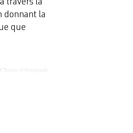
à travers la
en donnant la
que que
 Cluses n’évoquait
 Mont-Blanc, le
vague souvenir
ourd’hui, il ne se