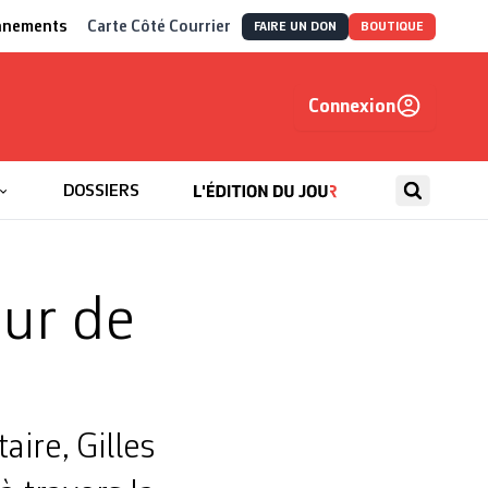
nnements
Carte Côté Courrier
FAIRE UN DON
BOUTIQUE
Connexion
, autrement
DOSSIERS
eur de
ire, Gilles