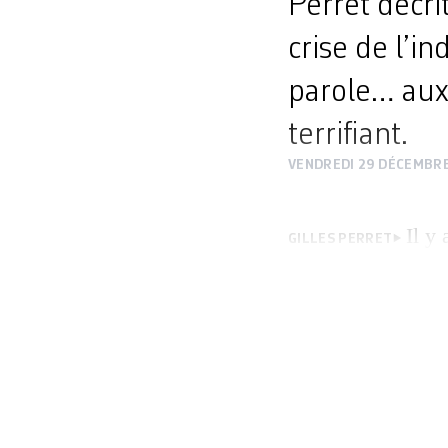
Perret décri
crise de l’in
parole… aux
terrifiant.
VENDREDI 29 DÉCEMBRE
Il y
GILLES PERRET
pas grand-chose. 
nom cette ville ou
chez les voyageurs
passe […]