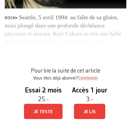
Seattle, 5 avril 1994: au faîte de sa gloire,
ROCK
mais plongé dans une profonde déchéance
physique et morale, Kurt Cobain se tire une balle
de fusil dans la bouche, seul, chez lui, sous
l’emprise d’une dose massive d’héroïne – un décès
controversé1>Pour l’état des investigations:
www.deathofkurtcobain.com, sur la thèse de
Pour lire la suite de cet article
l’assassinat: Kurt & Courtney, doc. […]
Vous êtes déjà abonné?
Connexion
Essai 2 mois
Accès 1 jour
25.-
3.-
JE TESTE
JE LIS