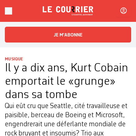
Skip to content
Le Courrier
L'essentiel, autrement
JE M'ABONNE
MUSIQUE
Il y a dix ans, Kurt Cobain
emportait le «grunge»
dans sa tombe
Qui eût cru que Seattle, cité travailleuse et
paisible, berceau de Boeing et Microsoft,
engendrerait une déferlante mondiale de
rock bruyant et insoumis? Trio aux