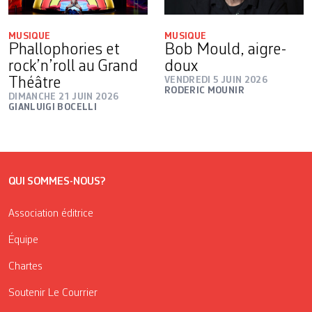
MUSIQUE
MUSIQUE
Phallophories et
Bob Mould, aigre-
rock’n’roll au Grand
doux
Théâtre
VENDREDI 5 JUIN 2026
RODERIC MOUNIR
DIMANCHE 21 JUIN 2026
GIANLUIGI BOCELLI
QUI SOMMES-NOUS?
Association éditrice
Équipe
Chartes
Soutenir Le Courrier