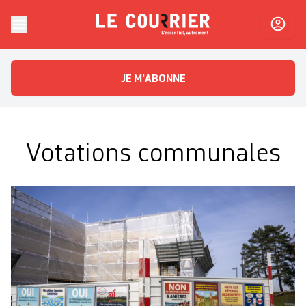
Skip to content
Le Courrier
L'essentiel, autrement
JE M'ABONNE
Votations communales