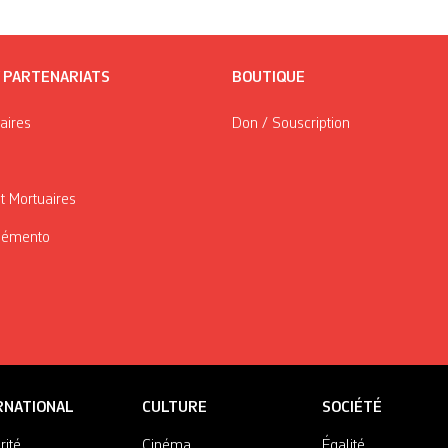
/ PARTENARIATS
BOUTIQUE
taires
Don / Souscription
t Mortuaires
Mémento
RNATIONAL
CULTURE
SOCIÉTÉ
rité
Cinéma
Égalité