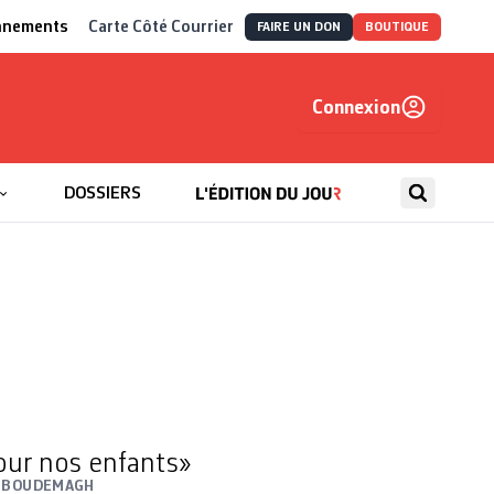
nnements
Carte Côté Courrier
FAIRE UN DON
BOUTIQUE
Connexion
, autrement
DOSSIERS
our nos enfants»
 BOUDEMAGH