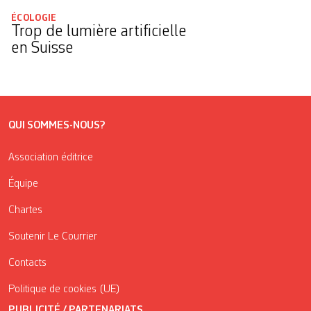
ÉCOLOGIE
Trop de lumière artificielle
en Suisse
QUI SOMMES-NOUS?
Association éditrice
Équipe
Chartes
Soutenir Le Courrier
Contacts
Politique de cookies (UE)
PUBLICITÉ / PARTENARIATS