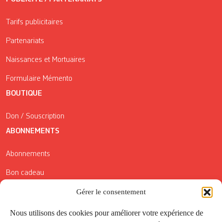
Tarifs publicitaires
Partenariats
Naissances et Mortuaires
Formulaire Mémento
BOUTIQUE
Don / Souscription
ABONNEMENTS
Abonnements
Bon cadeau
Gérer le consentement
Conditions générales de vente
Réductions de la Carte Côté Courrier
Nous utilisons des cookies pour améliorer votre expérience de