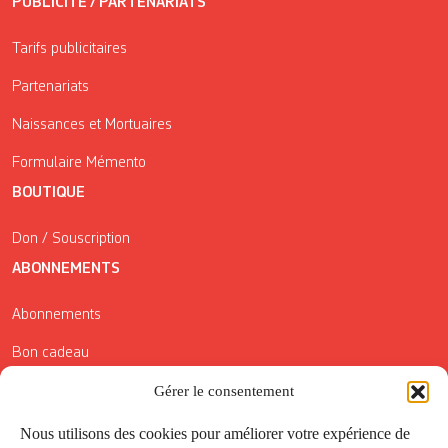
PUBLICITÉ / PARTENARIATS
Tarifs publicitaires
Partenariats
Naissances et Mortuaires
Formulaire Mémento
BOUTIQUE
Don / Souscription
ABONNEMENTS
Abonnements
Bon cadeau
Gérer le consentement
Conditions générales de vente
Réductions de la Carte Côté Courrier
Nous utilisons des cookies pour améliorer votre expérience de