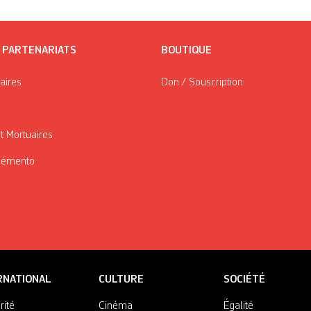
/ PARTENARIATS
BOUTIQUE
taires
Don / Souscription
t Mortuaires
Mémento
RNATIONAL
CULTURE
SOCIÉTÉ
rité
Cinéma
Égalité