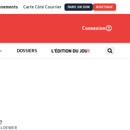
nnements
Carte Côté Courrier
FAIRE UN DON
BOUTIQUE
Connexion
, autrement
DOSSIERS
e
 LOEWER