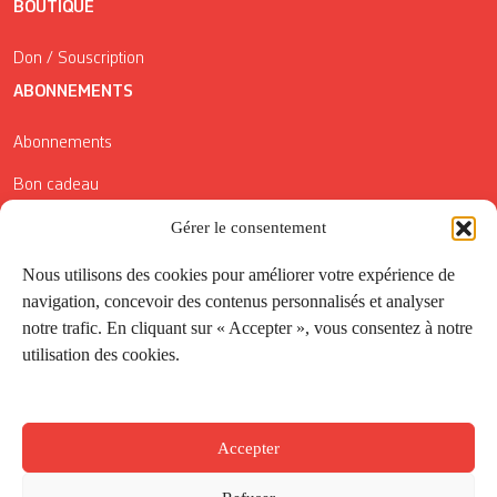
BOUTIQUE
Don / Souscription
ABONNEMENTS
Abonnements
Bon cadeau
Conditions générales de vente
Gérer le consentement
Réductions de la Carte Côté Courrier
Nous utilisons des cookies pour améliorer votre expérience de
navigation, concevoir des contenus personnalisés et analyser
Application
notre trafic. En cliquant sur « Accepter », vous consentez à notre
utilisation des cookies.
Suivez-nous
Accepter