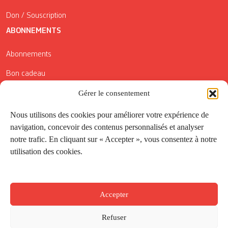
Don / Souscription
ABONNEMENTS
Abonnements
Bon cadeau
Gérer le consentement
Conditions générales de vente
Réductions de la Carte Côté Courrier
Nous utilisons des cookies pour améliorer votre expérience de
navigation, concevoir des contenus personnalisés et analyser
Application
notre trafic. En cliquant sur « Accepter », vous consentez à notre
utilisation des cookies.
Suivez-nous
Accepter
Refuser