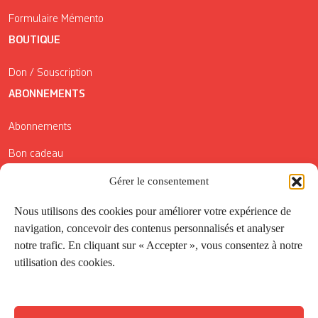
Formulaire Mémento
BOUTIQUE
Don / Souscription
ABONNEMENTS
Abonnements
Bon cadeau
Conditions générales de vente
Gérer le consentement
Réductions de la Carte Côté Courrier
Nous utilisons des cookies pour améliorer votre expérience de
navigation, concevoir des contenus personnalisés et analyser
Application
notre trafic. En cliquant sur « Accepter », vous consentez à notre
utilisation des cookies.
Suivez-nous