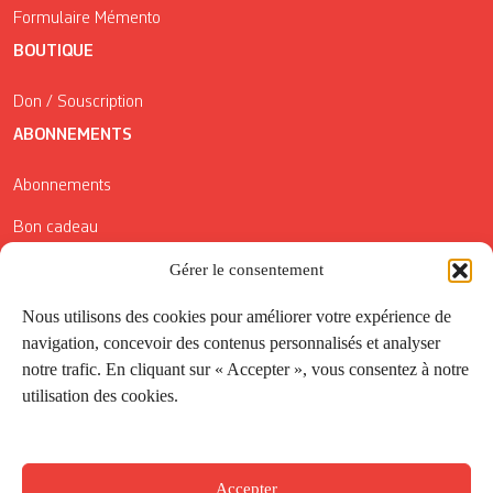
Formulaire Mémento
BOUTIQUE
Don / Souscription
ABONNEMENTS
Abonnements
Bon cadeau
Gérer le consentement
Conditions générales de vente
Réductions de la Carte Côté Courrier
Nous utilisons des cookies pour améliorer votre expérience de
navigation, concevoir des contenus personnalisés et analyser
Application
notre trafic. En cliquant sur « Accepter », vous consentez à notre
utilisation des cookies.
Suivez-nous
Accepter