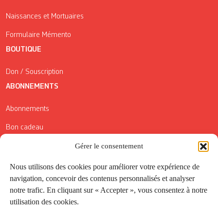
Naissances et Mortuaires
Formulaire Mémento
BOUTIQUE
Don / Souscription
ABONNEMENTS
Abonnements
Bon cadeau
Gérer le consentement
Conditions générales de vente
Réductions de la Carte Côté Courrier
Nous utilisons des cookies pour améliorer votre expérience de
navigation, concevoir des contenus personnalisés et analyser
Application
notre trafic. En cliquant sur « Accepter », vous consentez à notre
utilisation des cookies.