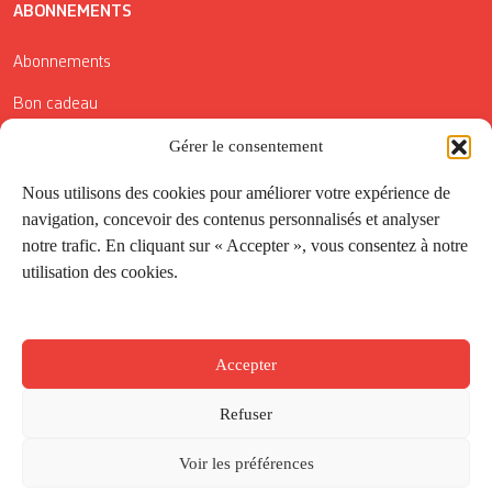
ABONNEMENTS
Abonnements
Bon cadeau
Gérer le consentement
Conditions générales de vente
Réductions de la Carte Côté Courrier
Nous utilisons des cookies pour améliorer votre expérience de
navigation, concevoir des contenus personnalisés et analyser
Application
notre trafic. En cliquant sur « Accepter », vous consentez à notre
utilisation des cookies.
Suivez-nous
Accepter
Refuser
Voir les préférences