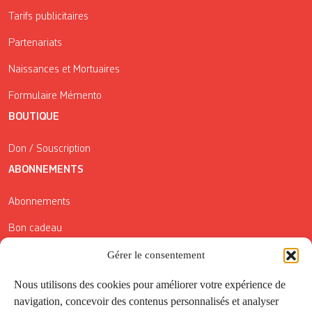
Tarifs publicitaires
Partenariats
Naissances et Mortuaires
Formulaire Mémento
BOUTIQUE
Don / Souscription
ABONNEMENTS
Abonnements
Bon cadeau
Gérer le consentement
Conditions générales de vente
Réductions de la Carte Côté Courrier
Nous utilisons des cookies pour améliorer votre expérience de
navigation, concevoir des contenus personnalisés et analyser
Application