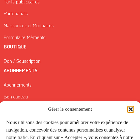
Tarifs publicitaires
Partenariats
Naissances et Mortuaires
Formulaire Mémento
BOUTIQUE
Don / Souscription
ABONNEMENTS
Abonnements
Bon cadeau
Conditions générales de vente
Gérer le consentement
Réductions de la Carte Côté Courrier
Nous utilisons des cookies pour améliorer votre expérience de
navigation, concevoir des contenus personnalisés et analyser
Application
notre trafic. En cliquant sur « Accepter », vous consentez à notre