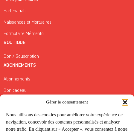
Partenariats
Naissances et Mortuaires
Formulaire Mémento
BOUTIQUE
Don / Souscription
ABONNEMENTS
Abonnements
Bon cadeau
Conditions générales de vente
Gérer le consentement
Réductions de la Carte Côté Courrier
Nous utilisons des cookies pour améliorer votre expérience de
navigation, concevoir des contenus personnalisés et analyser
Application
notre trafic. En cliquant sur « Accepter », vous consentez à notre