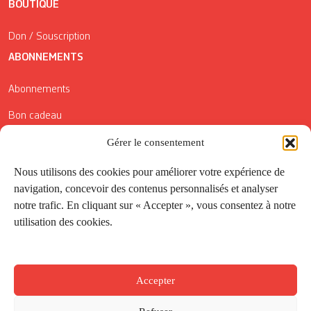
BOUTIQUE
Don / Souscription
ABONNEMENTS
Abonnements
Bon cadeau
Conditions générales de vente
Gérer le consentement
Réductions de la Carte Côté Courrier
Nous utilisons des cookies pour améliorer votre expérience de
navigation, concevoir des contenus personnalisés et analyser
Application
notre trafic. En cliquant sur « Accepter », vous consentez à notre
utilisation des cookies.
Suivez-nous
Accepter