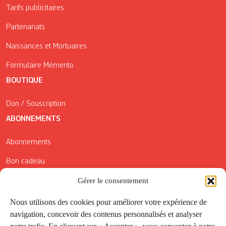
Tarifs publicitaires
Partenariats
Naissances et Mortuaires
Formulaire Mémento
BOUTIQUE
Don / Souscription
ABONNEMENTS
Abonnements
Bon cadeau
Conditions générales de vente
Gérer le consentement
Réductions de la Carte Côté Courrier
Nous utilisons des cookies pour améliorer votre expérience de
navigation, concevoir des contenus personnalisés et analyser
Application