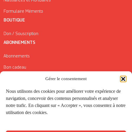
Naissances et Mortuaires
Formulaire Mémento
BOUTIQUE
Don / Souscription
ABONNEMENTS
Abonnements
Bon cadeau
Conditions générales de vente
Gérer le consentement
Réductions de la Carte Côté Courrier
Nous utilisons des cookies pour améliorer votre expérience de
navigation, concevoir des contenus personnalisés et analyser
Application
notre trafic. En cliquant sur « Accepter », vous consentez à notre
utilisation des cookies.
Suivez-nous