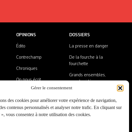
OPINIONS
DOSSIERS
Édito
La presse en danger
Contrechamp
De la fourche à la
fourchette
Chroniques
Grands ensembles,
On nous écrit
grandes idées
Gérer le consentement
Nos invité·es
Lieux abandonnés
sons des cookies pour améliorer votre expérience de navigation,
A côté de la plaque
es contenus personnalisés et analyser notre trafic. En cliquant sur
», vous consentez à notre utilisation des cookies.