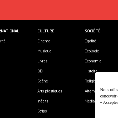
RNATIONAL
CULTURE
SOCIÉTÉ
rité
Cinéma
Égalité
Musique
Écologie
Livres
Économie
BD
Histoire
Scène
Religions
Nous utili
Arts plastiques
Alternatives
concevoir d
Inédits
Médias
« Accepter 
Strips