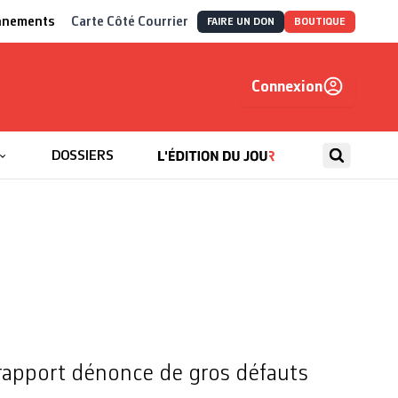
nnements
Carte Côté Courrier
FAIRE UN DON
BOUTIQUE
Connexion
, autrement
DOSSIERS
 rapport dénonce de gros défauts