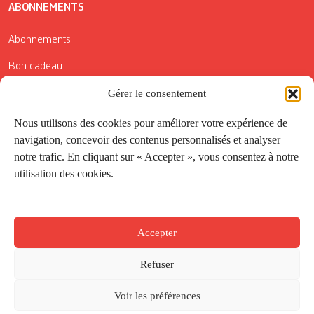
ABONNEMENTS
Abonnements
Bon cadeau
Gérer le consentement
Conditions générales de vente
Réductions de la Carte Côté Courrier
Nous utilisons des cookies pour améliorer votre expérience de
navigation, concevoir des contenus personnalisés et analyser
Application
notre trafic. En cliquant sur « Accepter », vous consentez à notre
utilisation des cookies.
Suivez-nous
Accepter
Refuser
Voir les préférences