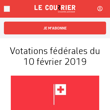
Skip to content
Le Courrier
L'essentiel, autrement
JE M'ABONNE
Votations fédérales du
10 février 2019