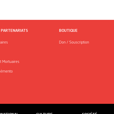
/ PARTENARIATS
BOUTIQUE
taires
Don / Souscription
t Mortuaires
Mémento