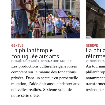
GENÈVE
GENÈVE
La philanthropie
La phil
conjuguée aux arts
réforme
DIMANCHE 2 AOÛT 2026
MAUDE JAQUET
VENDREDI 2
Les productions culturelles genevoises
Au tourna
comptent sur la manne des fondations
philanthro
privées. Dans un secteur en perpétuelle
notamment 
mutation, l’aide doit aussi s’adapter aux
transformer
nouvelles réalités. Sixième volet de
revient sur
notre série d’été.