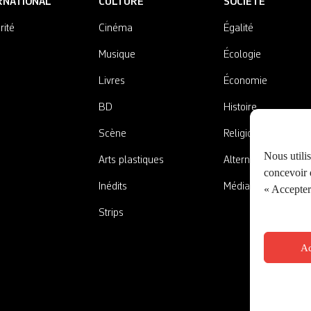
RNATIONAL
CULTURE
SOCIÉTÉ
rité
Cinéma
Égalité
Musique
Écologie
Livres
Économie
BD
Histoire
Scène
Religions
Nous utili
Arts plastiques
Alternatives
concevoir d
Inédits
Médias
« Accepter 
Strips
Ac