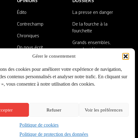
OPINIONS
DOSSIERS
Édito
La presse en danger
Contrechamp
De la fourche à la
fourchette
Chroniques
Grands ensembles,
On nous écrit
grandes idées
Gérer le consentement
Nos invité·es
Lieux abandonnés
sons des cookies pour améliorer votre expérience de navigation,
A côté de la plaque
es contenus personnalisés et analyser notre trafic. En cliquant sur
», vous consentez à notre utilisation des cookies.
cepter
Refuser
Voir les préférences
Politique de cookies
Créé par
Onepixel
&
Wonderweb
&
EPIC
Politique de protection des données