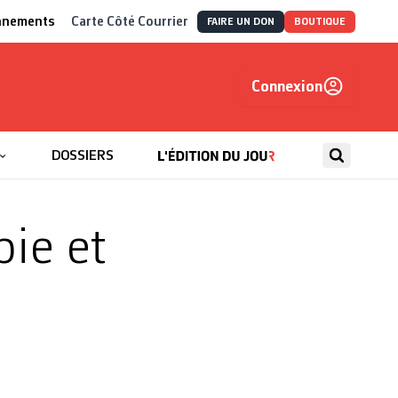
nnements
Carte Côté Courrier
FAIRE UN DON
BOUTIQUE
Connexion
, autrement
DOSSIERS
pie et