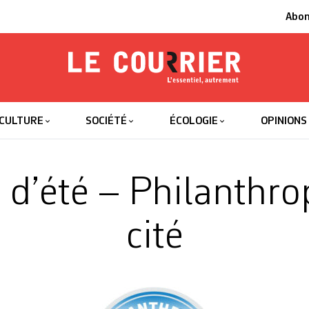
Abo
Le Courrier
L'essentiel
CULTURE
SOCIÉTÉ
ÉCOLOGIE
OPINIONS
 d’été – Philanthro
cité