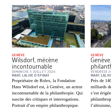
GENÈVE
GENÈVE
Wilsdorf, mécène
Genève,
incontournable
philant
DIMANCHE 5 JUILLET 2026
VENDREDI 26
MARC LALIVE D’EPINAY
MARC LALIV
Propriétaire de Rolex, la Fondation
Près de 14
Hans Wilsdorf est, à Genève, un acteur
milliards d
incontournable de la philanthropie. Qui
s’est érigé
suscite des critiques et interrogations.
philanthrop
Portrait d’un empire philanthropique.
l’altruisme