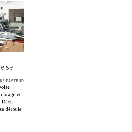
e se
ANE PASTEUR
voise
imbrage et
. Récit
 se déroule