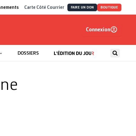
nnements
Carte Côté Courrier
FAIRE UN DON
BOUTIQUE
Connexion
, autrement
DOSSIERS
ine