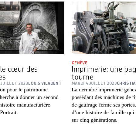
GENÈVE
 le cœur des
Imprimerie: une pag
es
tourne
 JUILLET 2023
LOUIS VILADENT
MARDI 4 JUILLET 2023
CHRISTI
ion pour le patrimoine
La dernière imprimerie gene
cherche à donner un second
possédant des machines de t
’histoire manufacturière
de gaufrage ferme ses portes
Portrait.
d’une histoire de famille qui
sur cinq générations.