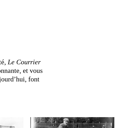
té,
Le Courrier
onnante, et vous
ourd’hui, font