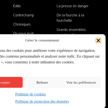
Édito
La presse en danger
Contrechamp
De la fourche à la
fourchette
Chroniques
Grands ensembles,
On nous écrit
grandes idées
Gérer le consentement
Nos invité·es
Lieux abandonnés
sons des cookies pour améliorer votre expérience de navigation,
A côté de la plaque
es contenus personnalisés et analyser notre trafic. En cliquant sur
», vous consentez à notre utilisation des cookies.
cepter
Refuser
Voir les préférences
Politique de cookies
Créé par
Onepixel
&
Wonderweb
&
EPIC
Politique de protection des données