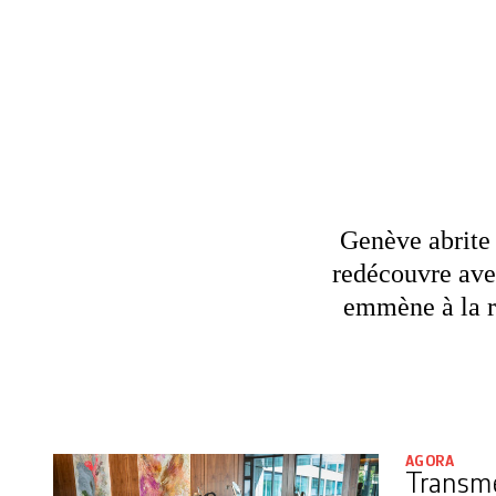
Genève abrite 
redécouvre avec
emmène à la r
AGORA
Transme