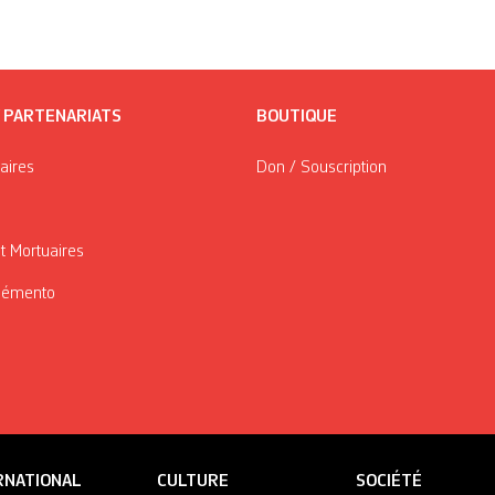
/ PARTENARIATS
BOUTIQUE
taires
Don / Souscription
t Mortuaires
Mémento
RNATIONAL
CULTURE
SOCIÉTÉ