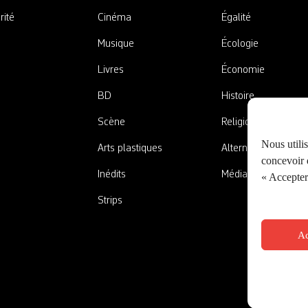
rité
Cinéma
Égalité
Musique
Écologie
Livres
Économie
BD
Histoire
Scène
Religions
Nous utili
Arts plastiques
Alternatives
concevoir d
Inédits
Médias
« Accepter 
Strips
Ac