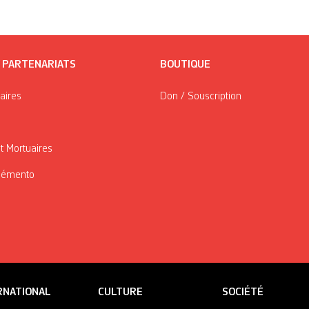
/ PARTENARIATS
BOUTIQUE
taires
Don / Souscription
t Mortuaires
Mémento
RNATIONAL
CULTURE
SOCIÉTÉ