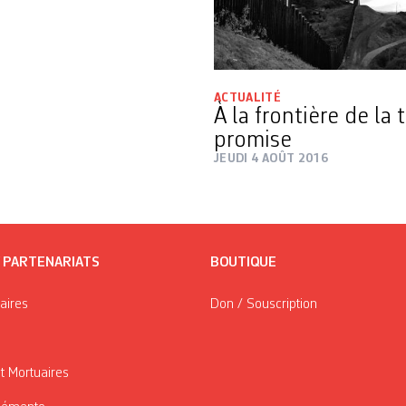
ACTUALITÉ
À la frontière de la 
promise
JEUDI 4 AOÛT 2016
/ PARTENARIATS
BOUTIQUE
taires
Don / Souscription
t Mortuaires