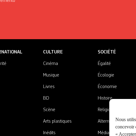
Mémento
RNATIONAL
CULTURE
SOCIÉTÉ
rité
Cinéma
Égalité
Musique
Écologie
Livres
Économie
BD
Histoire
Scène
Religions
Nous utili
Arts plastiques
Alternatives
concevoir d
Inédits
Médias
« Accepter 