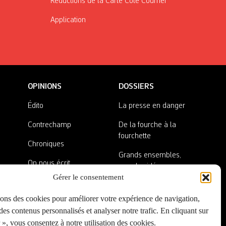
Réductions de la Carte Côté Courrier
Application
OPINIONS
DOSSIERS
Édito
La presse en danger
Contrechamp
De la fourche à la
fourchette
Chroniques
Grands ensembles,
On nous écrit
grandes idées
Gérer le consentement
Nos invité·es
Lieux abandonnés
sons des cookies pour améliorer votre expérience de navigation,
A côté de la plaque
es contenus personnalisés et analyser notre trafic. En cliquant sur
», vous consentez à notre utilisation des cookies.