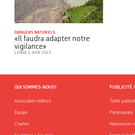
DANGERS NATURELS
«Il faudra adapter notre
vigilance»
LUNDI 2 JUIN 2025
QUI SOMMES-NOUS?
PUBLICITÉ 
Association éditrice
Tarifs publici
Équipe
Partenariats
Chartes
Naissances e