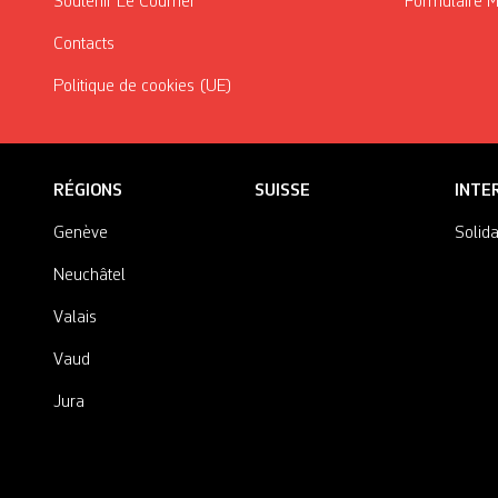
Soutenir Le Courrier
Formulaire 
Contacts
Politique de cookies (UE)
RÉGIONS
SUISSE
INTE
Genève
Solida
Neuchâtel
Valais
Vaud
Jura