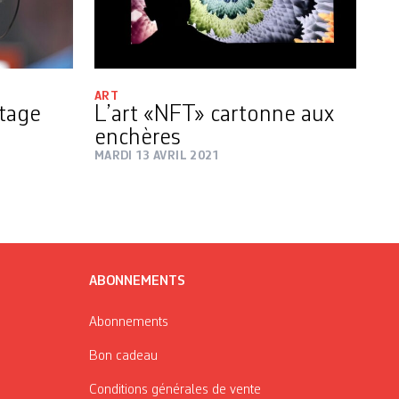
ART
stage
L’art «NFT» cartonne aux
enchères
MARDI 13 AVRIL 2021
ABONNEMENTS
Abonnements
Bon cadeau
Conditions générales de vente