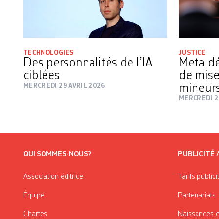
TECHNOLOGIES
JUSTICE
Des personnalités de l’IA
Meta dé
ciblées
de mise
MERCREDI 29 AVRIL 2026
mineur
MERCREDI 2
QUI SOMMES-NOUS?
PUBLICITÉ 
Association éditrice
Tarifs publici
Équipe
Partenariats
Chartes
Naissances e