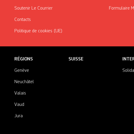
Soutenir Le Courrier
Formulaire 
Contacts
Politique de cookies (UE)
RÉGIONS
SUISSE
INTE
Genève
Solida
Neuchâtel
Valais
Vaud
Jura