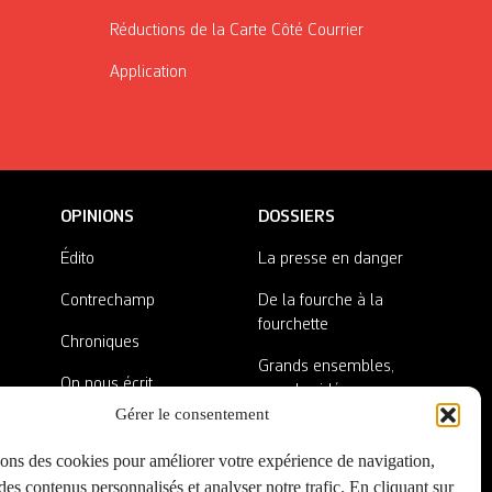
Réductions de la Carte Côté Courrier
Application
OPINIONS
DOSSIERS
Édito
La presse en danger
Contrechamp
De la fourche à la
fourchette
Chroniques
Grands ensembles,
On nous écrit
grandes idées
Gérer le consentement
Nos invité·es
Lieux abandonnés
sons des cookies pour améliorer votre expérience de navigation,
A côté de la plaque
es contenus personnalisés et analyser notre trafic. En cliquant sur