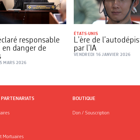
ÉTATS-UNIS
claré responsable
L’ère de l’autodépi
 en danger de
par l’IA
s
VENDREDI 16 JANVIER 2026
5 MARS 2026
/ PARTENARIATS
BOUTIQUE
taires
Don / Souscription
t Mortuaires