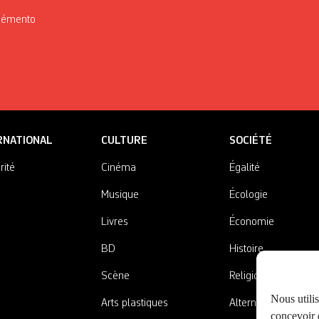
Mémento
RNATIONAL
CULTURE
SOCIÉTÉ
rité
Cinéma
Égalité
Musique
Écologie
Livres
Économie
BD
Histoire
Scène
Religions
Nous utili
Arts plastiques
Alternatives
concevoir d