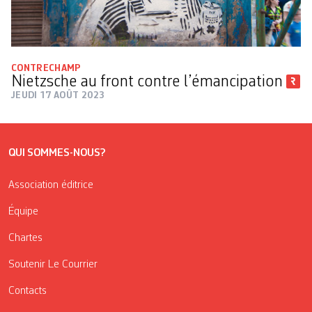
CONTRECHAMP
Nietzsche au front contre l’émancipation
JEUDI 17 AOÛT 2023
QUI SOMMES-NOUS?
Association éditrice
Équipe
Chartes
Soutenir Le Courrier
Contacts