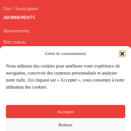
Don / Souscription
ABONNEMENTS
Abonnements
Bon cadeau
Conditions générales de vente
Gérer le consentement
Réductions de la Carte Côté Courrier
Nous utilisons des cookies pour améliorer votre expérience de
navigation, concevoir des contenus personnalisés et analyser
Application
notre trafic. En cliquant sur « Accepter », vous consentez à notre
utilisation des cookies.
Suivez-nous
Accepter
Refuser