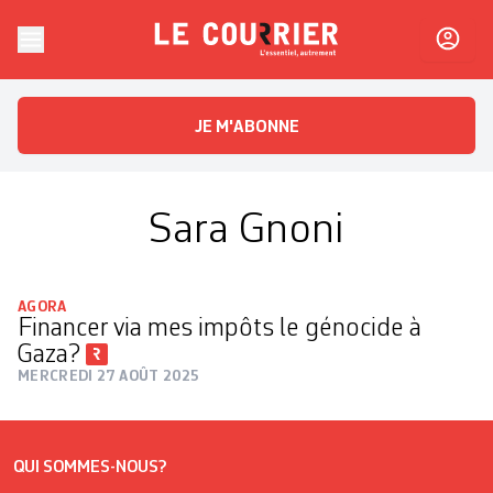
Skip to content
Le Courrier
L'essentiel, autrement
JE M'ABONNE
Sara Gnoni
AGORA
Financer via mes impôts le génocide à
Gaza?
MERCREDI 27 AOÛT 2025
QUI SOMMES-NOUS?