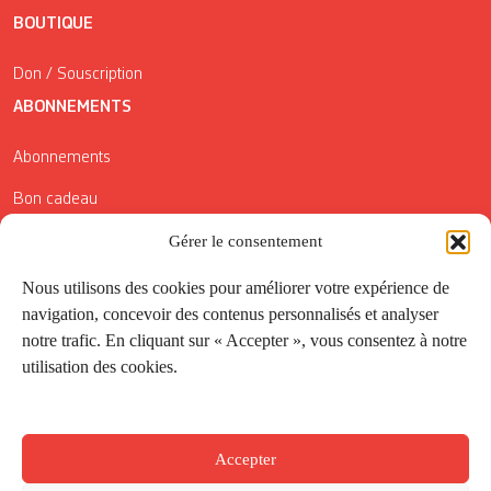
BOUTIQUE
Don / Souscription
ABONNEMENTS
Abonnements
Bon cadeau
Gérer le consentement
Conditions générales de vente
Réductions de la Carte Côté Courrier
Nous utilisons des cookies pour améliorer votre expérience de
navigation, concevoir des contenus personnalisés et analyser
Application
notre trafic. En cliquant sur « Accepter », vous consentez à notre
utilisation des cookies.
Suivez-nous
Accepter