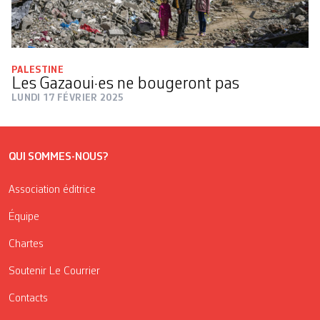
PALESTINE
Les Gazaoui·es ne bougeront pas
LUNDI 17 FÉVRIER 2025
QUI SOMMES-NOUS?
Association éditrice
Équipe
Chartes
Soutenir Le Courrier
Contacts