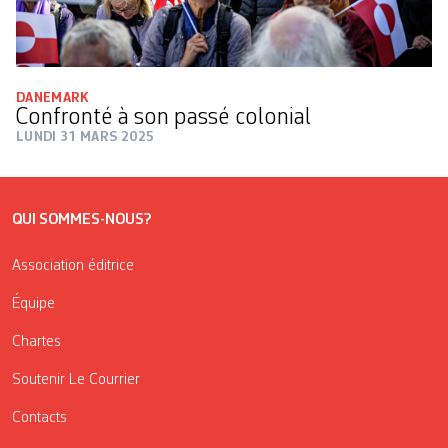
DANEMARK
Confronté à son passé colonial
LUNDI 31 MARS 2025
QUI SOMMES-NOUS?
Association éditrice
Équipe
Chartes
Soutenir Le Courrier
Contacts