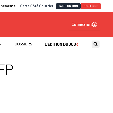
nnements
Carte Côté Courrier
FAIRE UN DON
BOUTIQUE
Connexion
, autrement
DOSSIERS
AFP