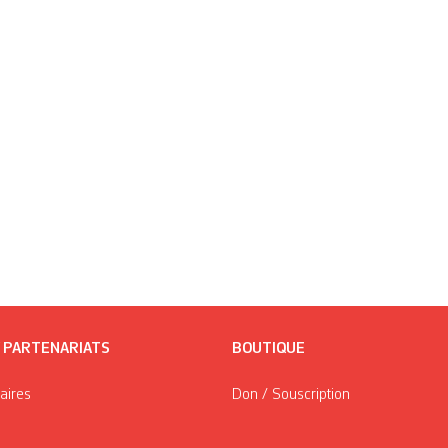
/ PARTENARIATS
BOUTIQUE
taires
Don / Souscription