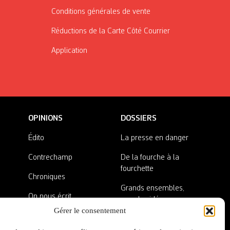
Conditions générales de vente
Réductions de la Carte Côté Courrier
Application
OPINIONS
DOSSIERS
Édito
La presse en danger
Contrechamp
De la fourche à la
fourchette
Chroniques
Grands ensembles,
On nous écrit
grandes idées
Gérer le consentement
Nos invité·es
Lieux abandonnés