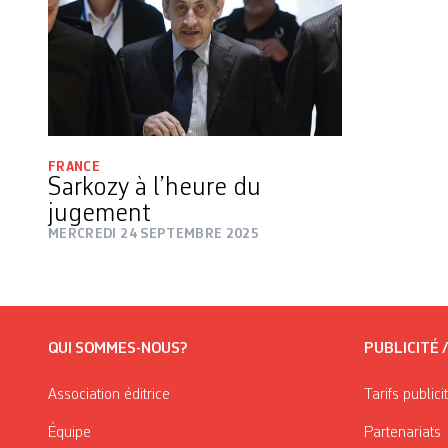
FRANCE
Sarkozy à l’heure du
jugement
MERCREDI 24 SEPTEMBRE 2025
QUI SOMMES-NOUS?
PUBLICITÉ 
Association éditrice
Tarifs publici
Équipe
Partenariats