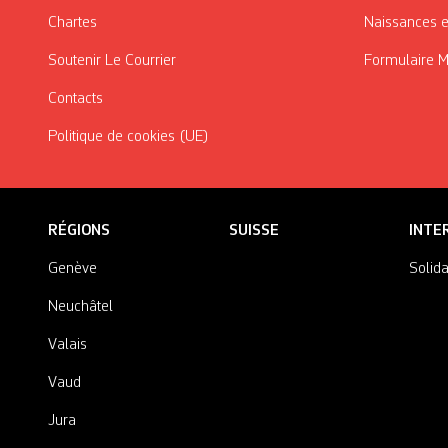
Chartes
Naissances e
Soutenir Le Courrier
Formulaire 
Contacts
Politique de cookies (UE)
RÉGIONS
SUISSE
INTE
Genève
Solida
Neuchâtel
Valais
Vaud
Jura