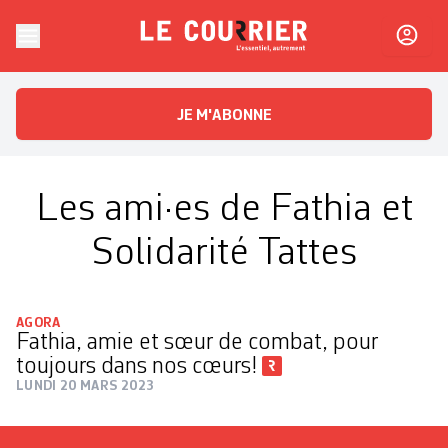
Skip to content
Le Courrier
L'essentiel, autrement
JE M'ABONNE
Les ami·es de Fathia et
Solidarité Tattes
AGORA
Fathia, amie et sœur de combat, pour
toujours dans nos cœurs!
LUNDI 20 MARS 2023