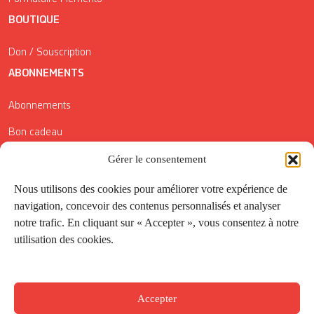
BOUTIQUE
Don / Souscription
ABONNEMENTS
Abonnements
Bon cadeau
Conditions générales de vente
Gérer le consentement
Réductions de la Carte Côté Courrier
Nous utilisons des cookies pour améliorer votre expérience de
navigation, concevoir des contenus personnalisés et analyser
Application
notre trafic. En cliquant sur « Accepter », vous consentez à notre
utilisation des cookies.
Suivez-nous
Accepter